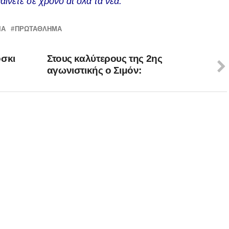
αίνετε σε χρόνο dt όλα τα νέα.
ΙΑ
ΠΡΩΤΆΘΛΗΜΑ
φσκι
Στους καλύτερους της 2ης
αγωνιστικής ο Σιμόν: