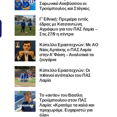
Σαρωνικό Αναβύσσου οι
Τρούμπουλος και Στάγκος
Γ’ Εθνική: Πρεμιέρα εντός
έδρας με Κατσαντώνη
Αγράφων για τον ΠΑΣ Λαμία –
Στις 27/9 η σέντρα
Kύπελλο Ερασιτεχνών: Με AO
Nέας Αρτάκης ο ΠΑΣ Λαμία
στην Α’ Φάση – Αναλυτικά τα
ζευγάρια
Κύπελλο Ερασιτεχνών: Οι
πιθανοί αντίπαλοι του ΠΑΣ
Λαμία
Το «αντίο» του Βασίλη
Τρούμπουλου στον ΠΑΣ
Λαμία: «Κρατάμε τα καλά και
προχωράμε. Ευχαριστώ για
όλα»