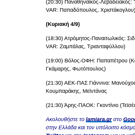
(20:30) Παναθηναϊκός-Λεβαδειακός: 
VAR: Παπαδόπουλος, Χριστάκογλου
(Κυριακή 4/9)
(18:30) Ατρόμητος-Παναιτωλικός: Σι
VAR: Ζαμπάλας, Τριανταφύλλου)
(19:00) Βόλος-ΟΦΗ: Παπαπέτρου (Κω
Γκάμαρης, Φωτόπουλος)
(21:30) ΑΕΚ-ΠΑΣ Γιάννινα: Μανούχος
Κουμπαράκης, Μεϊντάνας
(21:30) Άρης-ΠΑΟΚ: Γκοντίνιο (Τεϊσ
Ακολουθήστε το
lamiara.gr
στο
Goo
στην Ελλάδα και τον υπόλοιπο κόσμο