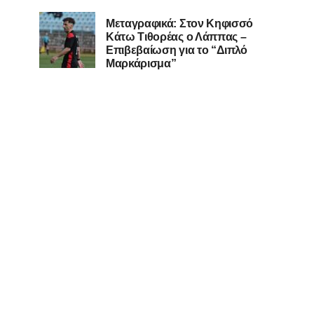
Μεταγραφικά: Στον Κηφισσό
Κάτω Τιθορέας ο Λάππας –
Επιβεβαίωση για το “Διπλό
Μαρκάρισμα”