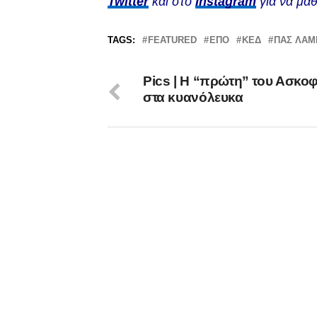
Twitter
και στο
Instagram
για να μαθ
TAGS:
FEATURED
ΕΠΟ
ΚΕΔ
ΠΑΣ ΛΑΜ
Pics | Η “πρώτη” του Ασκο
στα κυανόλευκα