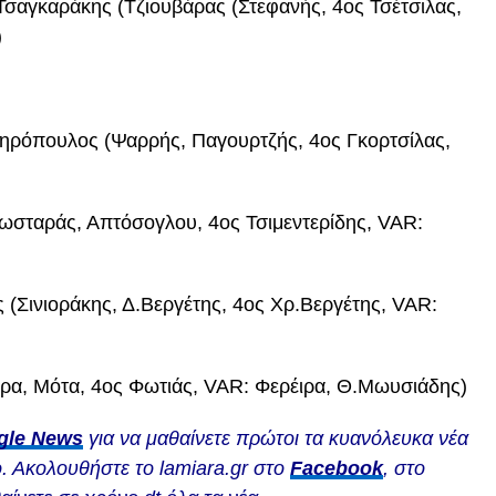
Τσαγκαράκης (Τζιουβάρας (Στεφανής, 4ος Τσέτσιλας,
)
δηρόπουλος (Ψαρρής, Παγουρτζής, 4ος Γκορτσίλας,
σταράς, Απτόσογλου, 4ος Τσιμεντερίδης, VAR:
 (Σινιοράκης, Δ.Βεργέτης, 4ος Χρ.Βεργέτης, VAR:
έιρα, Μότα, 4ος Φωτιάς, VAR: Φερέιρα, Θ.Μωυσιάδης)
gle News
για να μαθαίνετε πρώτοι τα κυανόλευκα νέα
. Ακολουθήστε το lamiara.gr στο
Facebook
, στο