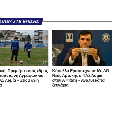
ΔΙΑΒΆΣΤΕ ΕΠΊΣΗΣ
νική: Πρεμιέρα εντός έδρας
Kύπελλο Ερασιτεχνών: Με AO
τσαντώνη Αγράφων για
Nέας Αρτάκης ο ΠΑΣ Λαμία
Σ Λαμία – Στις 27/9 η
στην Α’ Φάση – Αναλυτικά τα
α
ζευγάρια