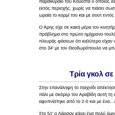
παραθυράκι του Κουέστα ο οποίος δε
εκτός περιοχής, χωρίς να πιάσει σωσ
ωραία το κορμί του και με σουτ εντός
Ο Άρης είχε σε κακή μέρα τον κινητή
πρόβλημα στο πρώτο ημίχρονο τουλάχ
πλευράς φάσεων ότι καλύτερο είχαν ν
στο 34′ με τον Θεοδωρόπουλο να μπ
Τρία γκολ σε
Στην επανάληψη το παιχνίδι απέκτησε 
πάλι με σκόρερ τον Αραβίδη αυτή τη
αφυπνίστηκε από το 2-0 και με ένα…
Στο 51′ ο Λάρσον κάνει ένα πολύ ό