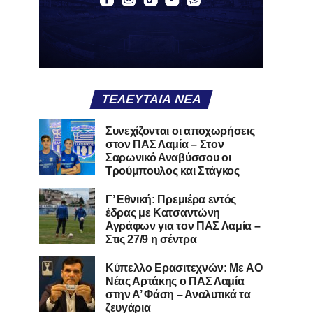
ΤΕΛΕΥΤΑΊΑ ΝΈΑ
Συνεχίζονται οι αποχωρήσεις
στον ΠΑΣ Λαμία – Στον
Σαρωνικό Αναβύσσου οι
Τρούμπουλος και Στάγκος
Γ’ Εθνική: Πρεμιέρα εντός
έδρας με Κατσαντώνη
Αγράφων για τον ΠΑΣ Λαμία –
Στις 27/9 η σέντρα
Kύπελλο Ερασιτεχνών: Με AO
Nέας Αρτάκης ο ΠΑΣ Λαμία
στην Α’ Φάση – Αναλυτικά τα
ζευγάρια