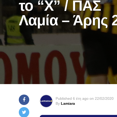
το “Χ” / ΠΑΣ
Λαμία – Άρης 
Published
6 έτη ago
on
22/02/2020
By
Lamiara