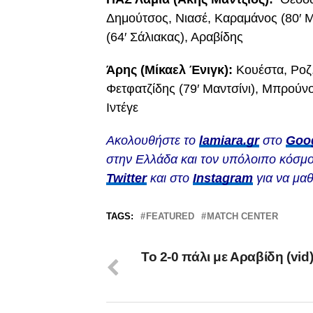
Δημούτσος, Νιασέ, Καραμάνος (80′ Μ
(64′ Σάλιακας), Αραβίδης
Άρης (Μίκαελ Ένιγκ):
Κουέστα, Ροζ,
Φετφατζίδης (79′ Μαντσίνι), Μπρούνο
Ιντέγε
Ακολουθήστε το
lamiara.gr
στο
Goo
στην Ελλάδα και τον υπόλοιπο κόσμο
Twitter
και στο
Instagram
για να μαθ
TAGS:
FEATURED
MATCH CENTER
Το 2-0 πάλι με Αραβίδη (vid