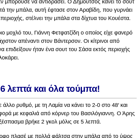
ν μπορούσε να αντιδράσει. Ο Δημούτσος κάνει το σουτ
τά την μπάλα, αυτή έφτασε στον Αραβίδη, που γυρνάει
 περιοχής, στέλνει την μπάλα στα δίχτυα του Κουέστα.
ριο μοχλό του, Γιάννη Φετφατζίδη ο οποίος είχε φανερό
ιστον απέναντι στον Βάντερσον. Οι κίτρινοι από
α επιδείξουν ήταν ένα σουτ του Σάσα εκτός περιοχής
λοκάρει.
 6 λεπτά και όλα τούμπα!
άλλο ρυθμό, με τη Λαμία να κάνει το 2-0 στο 48′ και
 φορά με κεφαλιά από κόρνερ του Βασιλόγιαννη. Ο Άρης
ξέσπασμα βρήκε 2 γκολ μόλις σε 5 λεπτά.
μορφο πλασέ με πολλά φάλτσα στην μπάλα από το ύψος