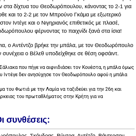
ην στα δίχτυα του Θεοδωρόπουλου, κάνοντας το 2-1 για
ρθε και το 2-2 με τον Μπρούνο Γκάμα με εξωτερικό
τον Ιντέγε και ο Νιγηριανός επιθετικός με πλασέ,
οδωρόπουλου φέρνοντας το παιχνίδι ξανά στα ίσια!
για, ο Αντέντζο βρήκε την μπάλα, με τον Θεοδωρόπουλο
ν συνέχεια ο Βέλεθ υποδείχθηκε σε θέση οφσάιντ.
Σάλιακα που πήγε να αιφνιδιάσει τον Κουέστα, η μπάλα όμως
ου Ιντέγε δεν ανησύχησε τον Θεοδωρόπουλο αφού η μπάλα
μα του Φωτιά με την Λαμία να ταξιδεύει για την 26η και
άρκειας του πρωταθλήματος στην Κρήτη για να
ι συνθέσεις:
ρόπουλος, Σκόνδρας, Βύντρα, Αντέτζο, Βάντερσον,