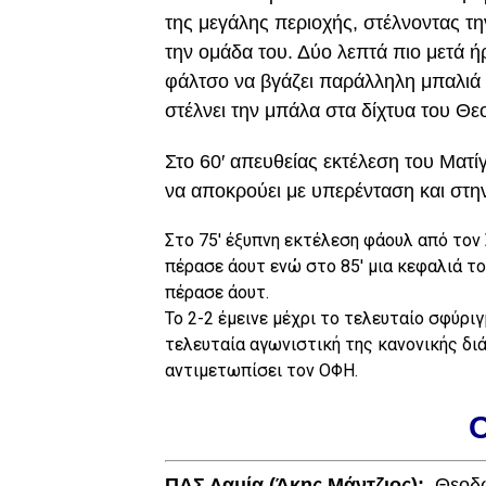
της μεγάλης περιοχής, στέλνοντας τ
την ομάδα του. Δύο λεπτά πιο μετά ή
φάλτσο να βγάζει παράλληλη μπαλιά σ
στέλνει την μπάλα στα δίχτυα του Θε
Στο 60′ απευθείας εκτέλεση του Ματί
να αποκρούει με υπερένταση και στη
Στο 75′ έξυπνη εκτέλεση φάουλ από τον 
πέρασε άουτ ενώ στο 85′ μια κεφαλιά τ
πέρασε άουτ.
Το 2-2 έμεινε μέχρι το τελευταίο σφύριγ
τελευταία αγωνιστική της κανονικής δι
αντιμετωπίσει τον ΟΦΗ.
Ο
ΠΑΣ Λαμία (Άκης Μάντζιος):
Θεοδω