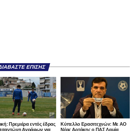
ΔΙΑΒΆΣΤΕ ΕΠΊΣΗΣ
νική: Πρεμιέρα εντός έδρας
Kύπελλο Ερασιτεχνών: Με AO
τσαντώνη Αγράφων για
Nέας Αρτάκης ο ΠΑΣ Λαμία