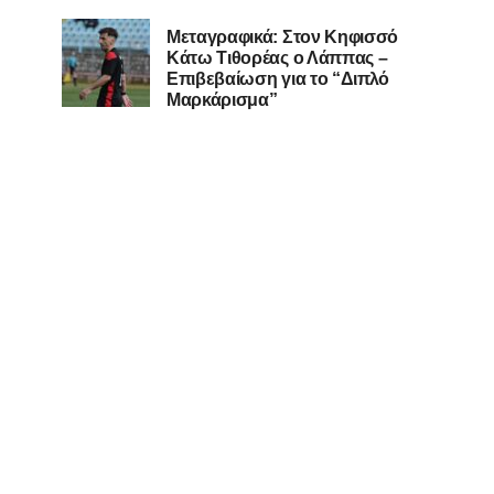
Μεταγραφικά: Στον Κηφισσό
Κάτω Τιθορέας ο Λάππας –
Επιβεβαίωση για το “Διπλό
Μαρκάρισμα”