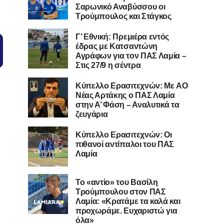
Σαρωνικό Αναβύσσου οι
Τρούμπουλος και Στάγκος
Γ’ Εθνική: Πρεμιέρα εντός
έδρας με Κατσαντώνη
Αγράφων για τον ΠΑΣ Λαμία –
Στις 27/9 η σέντρα
Kύπελλο Ερασιτεχνών: Με AO
Nέας Αρτάκης ο ΠΑΣ Λαμία
στην Α’ Φάση – Αναλυτικά τα
ζευγάρια
Κύπελλο Ερασιτεχνών: Οι
πιθανοί αντίπαλοι του ΠΑΣ
Λαμία
Το «αντίο» του Βασίλη
Τρούμπουλου στον ΠΑΣ
Λαμία: «Κρατάμε τα καλά και
προχωράμε. Ευχαριστώ για
όλα»