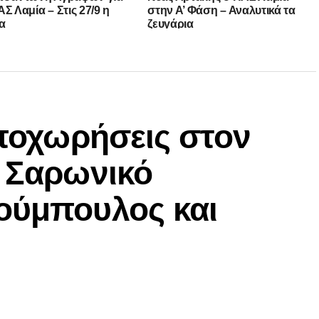
Σ Λαμία – Στις 27/9 η
στην Α’ Φάση – Αναλυτικά τα
α
ζευγάρια
αποχωρήσεις στον
ν Σαρωνικό
ούμπουλος και