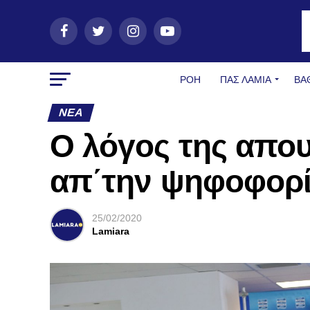
ΡΟΗ
ΠΑΣ ΛΑΜΊΑ
ΒΑ
ΝΈΑ
O λόγος της απου
απ΄την ψηφοφορί
25/02/2020
Lamiara