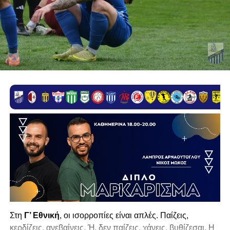
Στη
Γ’ Εθνική
, οι ισορροπίες είναι απλές. Παίζεις,
κερδίζεις, ανεβαίνεις. Ή, δεν παίζεις, χάνεις, βυθίζεσαι. Η