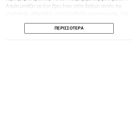
Λαμία
μοιάζει να έχει βρει έναν τρίτο δρόμο: αυτόν της
σταδιακής, αθόρυβης, αλλά σταθερής συρρίκνωσης. Όχι
αγωνιστικής. Αυτή δεν φαίνεται να υπάρχει με τα δεδομένα
της κατηγορίας. Της συρρίκνωσης της ίδιας της
ΠΕΡΙΣΣΌΤΕΡΑ
υπόστασής της.
Γράφει ο Νίκος Μώκος
Για μια ομάδα που πέρασε μια σχεδόν δεκαετία στα
σαλόνια της
Super League 1
, που έφτιαξε όνομα και
αναγνωρισιμότητα, δεν μπορεί η κουβέντα της πόλης να
είναι «μας αδικούν», «μας πολεμούν», «μας έχουν βάλει
στο μάτι».
Αυτά είναι πολυτέλειες των μικρών
.
Όχι των
ομάδων που ζητούν να παραμείνουν μεγάλες, έστω
και μέσα σε μια μικρή κατηγορία.
Η Λαμία, αντί να λειτουργεί ως το κεντρικό σημείο
αναφοράς του ποδοσφαιρικού χάρτη στον
Νομός
Φθιώτιδας
, επιτρέπει το αντίθετο: Να συζητείται ότι άλλοι