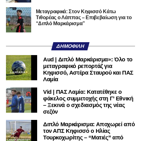
Αν η Λαμία συνεχίσει να μικραίνει τον εαυτό της, δεν θα
Μεταγραφικά: Στον Κηφισσό Κάτω
Τιθορέας ο Λάππας – Επιβεβαίωση για το
χρειαστεί κανείς άλλος να το κάνει.
“Διπλό Μαρκάρισμα”
Όταν αποφασίσει να συνειδητοποιήσει ότι είναι
μεγάλη, τότε η Γ’ Εθνική θα μοιάζει από μόνη της
ΔΗΜΟΦΙΛΉ
πολύ μικρή.
Aud | Διπλό Μαρκάρισμα»: Όλο το
Ακολουθήστε το
lamiara.gr
στο
Google News
για να
μεταγραφικό ρεπορτάζ για
μαθαίνετε πρώτοι τα κυανόλευκα νέα στην Ελλάδα και τον
Κηφισσό, Αστέρα Σταυρού και ΠΑΣ
υπόλοιπο κόσμο. Ακολουθήστε το lamiara.gr στο
Λαμία
Facebook
, στο
Twitter
και στο
Instagram
για να
Vid | ΠΑΣ Λαμία: Κατατέθηκε ο
μαθαίνετε σε χρόνο dt όλα τα νέα.
φάκελος συμμετοχής στη Γ’ Εθνική
– Ξεκινά ο σχεδιασμός της νέας
σεζόν
Διπλό Μαρκάρισμα: Αποχωρεί από
τον ΑΠΣ Κηφισσό ο Ηλίας
Τουρκοχωρίτης – “Ματιές” από