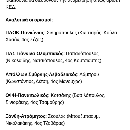
Μακεδονία θα διευθύνουν την αναμέτρηση όπως όρισε η
ΚΕΔ.
Αναλυτικά οι ορισμοί:
ΠΑΟΚ-Πανιώνιος:
Σιδηρόπουλος (Κωσταράς, Κούλα
Χασάν, 4ος Σέζος)
ΠΑΣ Γιάννινα-Ολυμπιακός:
Παπαδόπουλος
(Νικολαΐδης, Νατσιόπουλος, 4ος Κουτσιαύτης)
Απόλλων Σμύρνης-Λεβαδειακός:
Λάμπρου
(Κωνστάντιος, Δέτση, 4ος Μανούχος)
ΟΦΗ-Παναιτωλικός:
Κοτσάνης (Βασιλόπουλος,
Σινιοράκης, 4ος Τσαμούρης)
Ξάνθη-Ατρόμητος:
Σκουλάς (Μπούξμπαουμ,
Νικολακάκης, 4ος Τζοβάρας)