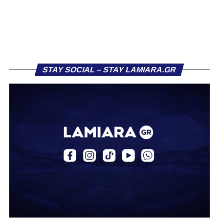
κόπωσης.
Πιθανόν αυτό να συνδεόταν και με το γεγονός ότι η
Ελασσόνα είχε ήδη προηγηθεί απέναντι στον Αστέρα
Σταυρού, κάνοντας το αποτέλεσμα στα Τρίκαλα λιγότερο
κρίσιμο. Παρ’ όλα αυτά, στην πρώτη ουσιαστική της
ευκαιρία, η Λαμία κατάφερε να ανοίξει το σκορ. Στο 26’,
STAY SOCIAL – STAY LAMIARA.GR
μετά από εκτέλεση κόρνερ, ο Τρούμπουλος βρήκε τη
μπάλα και ο Κουφιώτης με κεφαλιά την έστειλε στα δίχτυα
του Λαζαρίνα για το 1-0.
Το γκολ αυτό άλλαξε τη ροή του αγώνα, δίνοντας
ψυχολογία στη Λαμία που άρχισε να κρατά περισσότερο
την κατοχή. Τα Τρίκαλα προσπάθησαν να αντιδράσουν,
χωρίς όμως να δημιουργούν ουσιαστικές ευκαιρίες,
καθώς η άμυνα των παικτών του Βαγγέλη Στουρνάρα
λειτουργούσε αποτελεσματικά. Μέχρι το τέλος του πρώτου
μέρους, το ενδιαφέρον μεταφέρθηκε κυρίως στην εξέδρα,
με τον αγώνα να μην προσφέρει ιδιαίτερες συγκινήσεις.