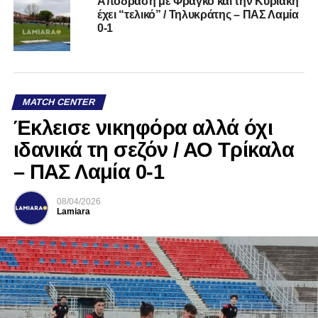
Απόδραση με Φράγκο και την Κυριακή
έχει “τελικό” / Τηλυκράτης – ΠΑΣ Λαμία
0-1
MATCH CENTER
Έκλεισε νικηφόρα αλλά όχι
ιδανικά τη σεζόν / ΑΟ Τρίκαλα
– ΠΑΣ Λαμία 0-1
08/04/2026
Lamiara