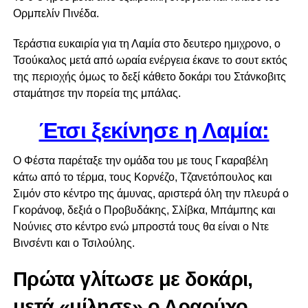
Ορμπελίν Πινέδα.
Τεράστια ευκαιρία για τη Λαμία στο δευτερο ημιχρονο, ο
Τσούκαλος μετά από ωραία ενέργεια έκανε το σουτ εκτός
της περιοχής όμως το δεξί κάθετο δοκάρι του Στάνκοβιτς
σταμάτησε την πορεία της μπάλας.
Έτσι ξεκίνησε η Λαμία:
Ο Φέστα παρέταξε την ομάδα του με τους Γκαραβέλη
κάτω από το τέρμα, τους Κορνέζο, Τζανετόπουλος και
Σιμόν στο κέντρο της άμυνας, αριστερά όλη την πλευρά ο
Γκοράνοφ, δεξιά ο Προβυδάκης, Σλίβκα, Μπάμπης και
Νούνιες στο κέντρο ενώ μπροστά τους θα είναι ο Ντε
Βινσέντι και ο Τσιλούλης.
Πρώτα γλίτωσε με δοκάρι,
μετά «μίλησε» ο Αραούχο