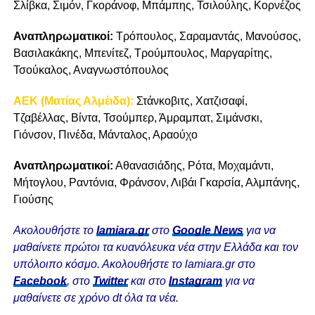
Σλίβκα, Σιμόν, Γκοράνοφ, Μπάμπης, Τσιλούλης, Κορνέζος
Αναπληρωματικοί:
Τρόπουλος, Σαραμαντάς, Μανούσος,
Βασιλακάκης, Μπενίτεζ, Τρούμπουλος, Μαργαρίτης,
Τσούκαλος, Αναγνωστόπουλος
ΑΕΚ (Ματίας Αλμέιδα):
Στάνκοβιτς, Χατζισαφί,
Τζαβέλλας, Βίντα, Τσούμπερ, Άμραμπατ, Σιμάνσκι,
Γιόνσον, Πινέδα, Μάνταλος, Αραούχο
Αναπληρωματικοί:
Αθανασιάδης, Ρότα, Μοχαμάντι,
Μήτογλου, Ραντόνια, Φράνσον, Λιβάι Γκαρσία, Αλμπάνης,
Γιούσης
Ακολουθήστε το
lamiara.gr
στο
Google News
για να
μαθαίνετε πρώτοι τα κυανόλευκα νέα στην Ελλάδα και τον
υπόλοιπο κόσμο. Ακολουθήστε το lamiara.gr στο
Facebook
, στο
Twitter
και στο
Instagram
για να
μαθαίνετε σε χρόνο dt όλα τα νέα.