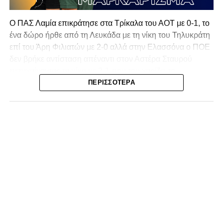
Ο ΠΑΣ Λαμία επικράτησε στα Τρίκαλα του ΑΟΤ με 0-1, το
ένα δώρο ήρθε από τη Λευκάδα με τη νίκη του Τηλυκράτη
επί του Άρη Φιλιατών με 2-0 αλλά στην Ελασσόνα ο ΠΟΕ
δεν βρήκε αντίσταση απέναντι στον Αστέρα Σταυρού
πετυχαίνοντας τη νίκη με 2-1 που του χαρίζει το
πρωτάθλημα και την πρόκριση στην επόμενη φάση!
ΠΕΡΙΣΣΌΤΕΡΑ
Δεύτερη θέση για τον ΠΑΣ Λαμία σε μία σεζόν που
ξεπέρασε την φετινή έκδοση του εαυτού του!
Τα Τρίκαλα μπήκαν πιο δυναμικά στην αναμέτρηση, χωρίς
όμως να καταφέρουν να απειλήσουν ουσιαστικά τη Λαμία.
Η πρώτη αξιόλογη στιγμή καταγράφηκε στο 13’, όταν ο
Κοκκίνης επιχείρησε απευθείας εκτέλεση φάουλ από
πλάγια θέση, με τη μπάλα να καταλήγει άουτ. Παρόμοια
κατάληξη είχε και η κεφαλιά του Αντερέμι δύο λεπτά
αργότερα, έπειτα από κόρνερ. Γενικά, στα μέσα του
πρώτου ημιχρόνου η ομάδα μας έδειχνε σημάδια