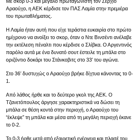
Με σκορ 0-3 και μεγάλο πρωταγωνιστή τον Σέρχιο
Αραούχο, η ΑΕΚ κέρδισε τον ΠΑΣ Λαμία στην πρεμιέρα
του πρωταθλήματος.
Η Λαμία ήταν αυτή που είχε τεράστια ευκαιρία στο πρώτο
ημίχρονο να ανοίξει το σκορ, όταν ο Ντε Βινσέντι ανέλαβε
την εκτέλεση πέναλτι που κέρδισε ο Σλίβκα. Ο Αργεντινός
παρόλο αυτά με ένα δυνατό σουτ έστειλε τη μπάλα στο
οριζόντιο δοκάρι του Στάνκοβιτς στο 33′ του αγώνα.
Στο 36′ δυστυχώς ο Αραούχο βρήκε δίχτυα κάνοντας το 0-
1.
Από λάθος ήρθε και το δεύτερο γκολ της ΑΕΚ. Ο
Τζανετόπουλος άργησε χαρακτηριστικά να δώσει τη
μπάλα σε θέση κοντά στην περιοχή, ο Αραούχο του
“έκλεψε” τη μπάλα και μέσα από τη μεγάλη περιοχή έκανε
το 0-2.
Το 0-3 ήρθε μετά από εξαιρετική ενέργεια και πλασέ του