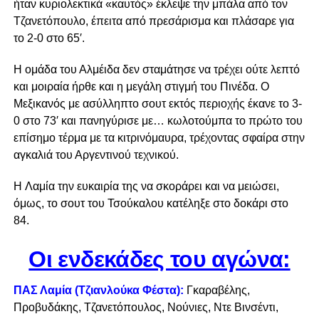
ήταν κυριολεκτικά «καυτός» έκλεψε την μπάλα από τον
Τζανετόπουλο, έπειτα από πρεσάρισμα και πλάσαρε για
το 2-0 στο 65′.
Η ομάδα του Αλμέιδα δεν σταμάτησε να τρέχει ούτε λεπτό
και μοιραία ήρθε και η μεγάλη στιγμή του Πινέδα. Ο
Μεξικανός με ασύλληπτο σουτ εκτός περιοχής έκανε το 3-
0 στο 73′ και πανηγύρισε με… κωλοτούμπα το πρώτο του
επίσημο τέρμα με τα κιτρινόμαυρα, τρέχοντας σφαίρα στην
αγκαλιά του Αργεντινού τεχνικού.
H Λαμία την ευκαιρία της να σκοράρει και να μειώσει,
όμως, το σουτ του Τσούκαλου κατέληξε στο δοκάρι στο
84.
Οι ενδεκάδες του αγώνα:
ΠΑΣ Λαμία (Τζιανλούκα Φέστα):
Γκαραβέλης,
Προβυδάκης, Τζανετόπουλος, Νούνιες, Ντε Βινσέντι,