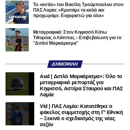
Το «αντίο» του Βασίλη Τρούμπουλου στον
Βρέττας αποβλήθηκε με δεύτερη κίτρινη κάρτα για
ΠΑΣ Λαμία: «Κρατάμε τα καλά και
σπρώξιμο.
προχωράμε. Ευχαριστώ για όλα»
Παρά το αριθμητικό μειονέκτημα, τίποτα δεν άλλαξε μέχρι
Μεταγραφικά: Στον Κηφισσό Κάτω
το τέλος. Η ένταση παρέμεινε, αλλά οι φάσεις έλειψαν, με
Τιθορέας ο Λάππας – Επιβεβαίωση για το
το 1-0 να διατηρείται μέχρι το τελικό σφύριγμα.
“Διπλό Μαρκάρισμα”
ΑΟ Τρίκαλα:
Στάγκος, Διαμαντής, Ματθαίου Ν.,
Κουφιώτης, Μαργαρίτης Α., Τρούμπουλος, Φράγκος,
ΔΗΜΟΦΙΛΉ
Αλτάνης, Βρέττας, Τσιάκας, Ντότης
Aud | Διπλό Μαρκάρισμα»: Όλο το
ΠΑΣ Λαμία:
Λαζαρίνας, Λαμπίρης, Ορφανός, Κοκκίνης,
μεταγραφικό ρεπορτάζ για
Παπαδάκος, Αντερέμι, Κάτανας, Βασίλας, Σκόνδρας Α.,
Κηφισσό, Αστέρα Σταυρού και ΠΑΣ
Μέτσε, Κακάμης
Λαμία
Vid | ΠΑΣ Λαμία: Κατατέθηκε ο
Ακολουθήστε το
lamiara.gr
στο
Google News
για να
φάκελος συμμετοχής στη Γ’ Εθνική
μαθαίνετε πρώτοι τα κυανόλευκα νέα στην Ελλάδα και τον
– Ξεκινά ο σχεδιασμός της νέας
υπόλοιπο κόσμο. Ακολουθήστε το lamiara.gr στο
σεζόν
Facebook
, στο
Twitter
και στο
Instagram
για να