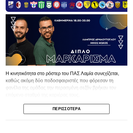
Η κινητικότητα στο ρόστερ του ΠΑΣ Λαμία συνεχίζεται,
καθώς ακόμη δύο ποδοσφαιριστές που φόρεσαν τη
φανέλα της ομάδας την περασμένη σεζόν βρήκαν τον
επόμενο σταθμό της καριέρας τους.
Ο λόγος για τον Βασίλη Τρούμπουλο και τον Χρυσόστομο
ΠΕΡΙΣΣΌΤΕΡΑ
Στάγκο, οι οποίοι θα συνεχίσουν μαζί την ποδοσφαιρική
τους πορεία στον Σαρωνικό Αναβύσσου, με τον σύλλογο
να ανακοινώνει επίσημα την απόκτησή τους.