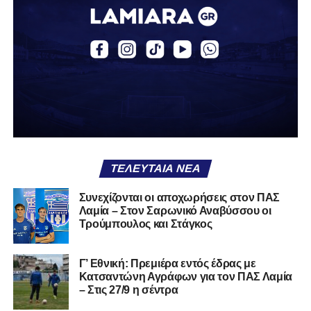
2003), αγωνίζεται ως στόπερ και αμυντικός μέσος και την
περσινή σεζόν πραγματοποίησε γεμάτη χρονιά στη Γ’
Εθνική με τα χρώματα του ΠΑΣ Λαμία.
Στο παρελθόν αγωνίστηκε στην ΑΕΚ Β’, με την οποία
κατέγραψε 10 συμμετοχές στη Super League 2, καθώς
επίσης σε Εθνικό και Ζάκυνθο. Ξεκίνησε την καριέρα του
από τα τμήματα υποδομής του ΠΑΣ Λαμία, φτάνοντας
μέχρι την πρώτη ομάδα, με την οποία πραγματοποίησε
συμμετοχή στη Super League απέναντι στον Παναιτωλικό
στις 26 Σεπτεμβρίου 2021.
ΤΕΛΕΥΤΑΊΑ ΝΈΑ
Καλωσορίζουμε τον Βασίλη στην οικογένεια του
Συνεχίζονται οι αποχωρήσεις στον ΠΑΣ
Λαμία – Στον Σαρωνικό Αναβύσσου οι
Σαρωνικού και του ευχόμαστε υγεία και πολλές
Τρούμπουλος και Στάγκος
επιτυχίες.»
Γ’ Εθνική: Πρεμιέρα εντός έδρας με
Κατσαντώνη Αγράφων για τον ΠΑΣ Λαμία
– Στις 27/9 η σέντρα
Η ανακοίνωση για τον Χρυσόστομο Στάγκο