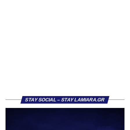
Ιδιαίτερο ενδιαφέρον παρουσιάζει η περίπτωση του
Βασίλη Τρούμπουλου, ο οποίος βρέθηκε στο στόχαστρο
αρκετών ομάδων το φετινό καλοκαίρι. Ανάμεσα στους
συλλόγους που ενδιαφέρθηκαν έντονα για την απόκτησή
του ήταν η Κόρινθος και ο Ιωνικός, με την ομάδα της
Κορίνθου να εμφανίζεται για μεγάλο χρονικό διάστημα ως
το φαβορί για την υπογραφή του. Ωστόσο, η εξέλιξη ήταν
διαφορετική, καθώς ο 23χρονος αμυντικός επέλεξε τελικά
τον Σαρωνικό Αναβύσσου, όπου θα συναντήσει ξανά τον
πρώην συμπαίκτη του στον ΠΑΣ Λαμία, Χρυσόστομο
Στάγκο.
Η ανακοίνωση για τον Βασίλη Τρούμπουλο
STAY SOCIAL – STAY LAMIARA.GR
«Ο Α.Ο. Σαρωνικός Αναβύσσου ανακοινώνει την
απόκτηση του ποδοσφαιριστή Βασίλη Τρούμπουλου.
Ο Βασίλης, ο οποίος είναι 23 χρονών (γεννημένος το