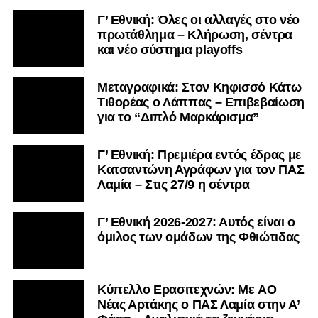
Γ’ Εθνική: Όλες οι αλλαγές στο νέο
πρωτάθλημα – Κλήρωση, σέντρα
και νέο σύστημα playoffs
Μεταγραφικά: Στον Κηφισσό Κάτω
Τιθορέας ο Λάππας – Επιβεβαίωση
για το “Διπλό Μαρκάρισμα”
Γ’ Εθνική: Πρεμιέρα εντός έδρας με
Κατσαντώνη Αγράφων για τον ΠΑΣ
Λαμία – Στις 27/9 η σέντρα
Γ’ Εθνική 2026-2027: Αυτός είναι ο
όμιλος των ομάδων της Φθιώτιδας
Kύπελλο Ερασιτεχνών: Με AO
Nέας Αρτάκης ο ΠΑΣ Λαμία στην Α’