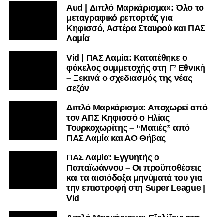
Aud | Διπλό Μαρκάρισμα»: Όλο το
μεταγραφικό ρεπορτάζ για
Κηφισσό, Αστέρα Σταυρού και ΠΑΣ
Λαμία
Vid | ΠΑΣ Λαμία: Κατατέθηκε ο
φάκελος συμμετοχής στη Γ’ Εθνική
– Ξεκινά ο σχεδιασμός της νέας
σεζόν
Διπλό Μαρκάρισμα: Αποχωρεί από
τον ΑΠΣ Κηφισσό ο Ηλίας
Τουρκοχωρίτης – “Ματιές” από
ΠΑΣ Λαμία και ΑΟ Θήβας
ΠΑΣ Λαμία: Εγγυητής ο
Παπαϊωάννου – Οι προϋποθέσεις
και τα αισιόδοξα μηνύματά του για
την επιστροφή στη Super League |
Vid