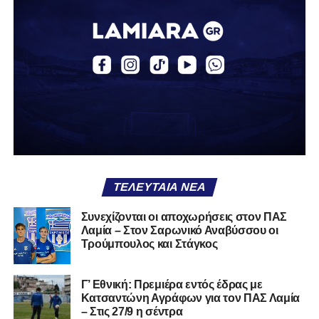
2003), αγωνίζεται ως στόπερ και αμυντικός μέσος και την
περσινή σεζόν πραγματοποίησε γεμάτη χρονιά στη Γ’
Εθνική με τα χρώματα του ΠΑΣ Λαμία.
Στο παρελθόν αγωνίστηκε στην ΑΕΚ Β’, με την οποία
κατέγραψε 10 συμμετοχές στη Super League 2, καθώς
επίσης σε Εθνικό και Ζάκυνθο. Ξεκίνησε την καριέρα του
από τα τμήματα υποδομής του ΠΑΣ Λαμία, φτάνοντας
μέχρι την πρώτη ομάδα, με την οποία πραγματοποίησε
συμμετοχή στη Super League απέναντι στον Παναιτωλικό
στις 26 Σεπτεμβρίου 2021.
ΤΕΛΕΥΤΑΊΑ ΝΈΑ
Καλωσορίζουμε τον Βασίλη στην οικογένεια του
Συνεχίζονται οι αποχωρήσεις στον ΠΑΣ
Λαμία – Στον Σαρωνικό Αναβύσσου οι
Σαρωνικού και του ευχόμαστε υγεία και πολλές
Τρούμπουλος και Στάγκος
επιτυχίες.»
Γ’ Εθνική: Πρεμιέρα εντός έδρας με
Κατσαντώνη Αγράφων για τον ΠΑΣ Λαμία
– Στις 27/9 η σέντρα
Η ανακοίνωση για τον Χρυσόστομο Στάγκο