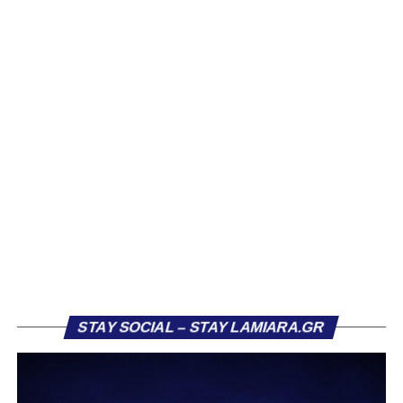
να ανακοινώνει επίσημα την απόκτησή τους.
Ιδιαίτερο ενδιαφέρον παρουσιάζει η περίπτωση του
Βασίλη Τρούμπουλου, ο οποίος βρέθηκε στο στόχαστρο
αρκετών ομάδων το φετινό καλοκαίρι. Ανάμεσα στους
συλλόγους που ενδιαφέρθηκαν έντονα για την απόκτησή
του ήταν η Κόρινθος και ο Ιωνικός, με την ομάδα της
Κορίνθου να εμφανίζεται για μεγάλο χρονικό διάστημα ως
το φαβορί για την υπογραφή του. Ωστόσο, η εξέλιξη ήταν
διαφορετική, καθώς ο 23χρονος αμυντικός επέλεξε τελικά
τον Σαρωνικό Αναβύσσου, όπου θα συναντήσει ξανά τον
πρώην συμπαίκτη του στον ΠΑΣ Λαμία, Χρυσόστομο
Στάγκο.
Η ανακοίνωση για τον Βασίλη Τρούμπουλο
STAY SOCIAL – STAY LAMIARA.GR
«Ο Α.Ο. Σαρωνικός Αναβύσσου ανακοινώνει την
απόκτηση του ποδοσφαιριστή Βασίλη Τρούμπουλου.
Ο Βασίλης, ο οποίος είναι 23 χρονών (γεννημένος το