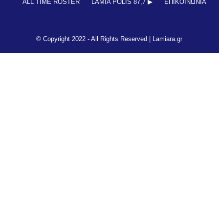
ALL TIME ROSTER
LAMIA POLIS 87,7 ▶︎
ΕΠΙΚΟΙΝΩΝΊΑ
© Copyright 2022 - All Rights Reserved |
Lamiara.gr