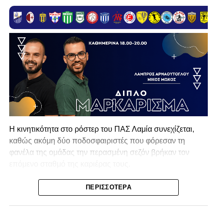
Η κινητικότητα στο ρόστερ του ΠΑΣ Λαμία συνεχίζεται,
καθώς ακόμη δύο ποδοσφαιριστές που φόρεσαν τη
φανέλα της ομάδας την περασμένη σεζόν βρήκαν τον
επόμενο σταθμό της καριέρας τους.
Ο λόγος για τον Βασίλη Τρούμπουλο και τον Χρυσόστομο
ΠΕΡΙΣΣΌΤΕΡΑ
Στάγκο, οι οποίοι θα συνεχίσουν μαζί την ποδοσφαιρική
τους πορεία στον Σαρωνικό Αναβύσσου, με τον σύλλογο