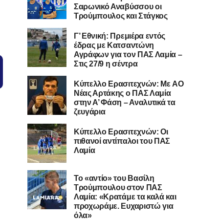
Σαρωνικό Αναβύσσου οι
Τρούμπουλος και Στάγκος
Γ’ Εθνική: Πρεμιέρα εντός
έδρας με Κατσαντώνη
Αγράφων για τον ΠΑΣ Λαμία –
Στις 27/9 η σέντρα
Kύπελλο Ερασιτεχνών: Με AO
Nέας Αρτάκης ο ΠΑΣ Λαμία
στην Α’ Φάση – Αναλυτικά τα
ζευγάρια
Κύπελλο Ερασιτεχνών: Οι
πιθανοί αντίπαλοι του ΠΑΣ
Λαμία
Το «αντίο» του Βασίλη
Τρούμπουλου στον ΠΑΣ
Λαμία: «Κρατάμε τα καλά και
προχωράμε. Ευχαριστώ για
όλα»