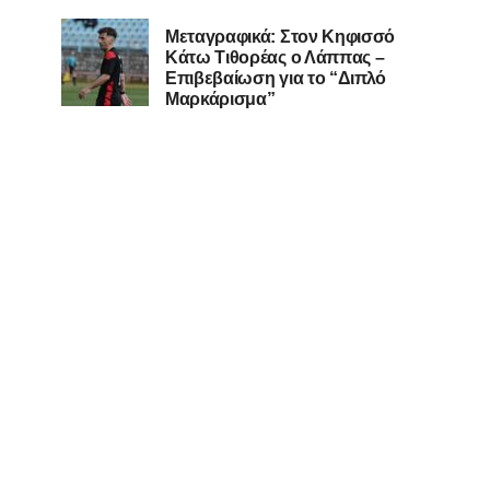
Μεταγραφικά: Στον Κηφισσό
Κάτω Τιθορέας ο Λάππας –
Επιβεβαίωση για το “Διπλό
Μαρκάρισμα”