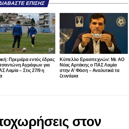
ΔΙΑΒΆΣΤΕ ΕΠΊΣΗΣ
νική: Πρεμιέρα εντός έδρας
Kύπελλο Ερασιτεχνών: Με AO
τσαντώνη Αγράφων για
Nέας Αρτάκης ο ΠΑΣ Λαμία
Σ Λαμία – Στις 27/9 η
στην Α’ Φάση – Αναλυτικά τα
α
ζευγάρια
αποχωρήσεις στον