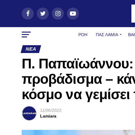
ΡΟΗ
ΠΑΣ ΛΑΜΊΑ
ΒΑ
ΝΈΑ
Π. Παπαϊωάννου:
προβάδισμα – κά
κόσμο να γεμίσει 
11/06/2022
Lamiara