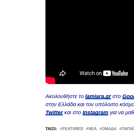
Ακολουθήστε το
lamiara.gr
στο
Goo
στην Ελλάδα και τον υπόλοιπο κόσμο
Twitter
και στο
Instagram
για να μαθ
TAGS:
FEATURED
ΝΈΑ
ΟΜΆΔΑ
ΠΑΠΑ