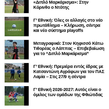
«Διπλό Μαρκάρισμα»: Στην
Κόρινθο ο Ντότης
Γ’ Εθνική: Όλες οι αλλαγές στο νέο
πρωτάθλημα – Κλήρωση, σέντρα
και νέο σύστημα playoffs
Μεταγραφικά: Στον Κηφισσό Κάτω
Τιθορέας ο Λάππας – Επιβεβαίωση
για το “Διπλό Μαρκάρισμα”
Γ’ Εθνική: Πρεμιέρα εντός έδρας με
Κατσαντώνη Αγράφων για τον ΠΑΣ
Λαμία – Στις 27/9 η σέντρα
Γ’ Εθνική 2026-2027: Αυτός είναι ο
όμιλος των ομάδων της Φθιώτιδας