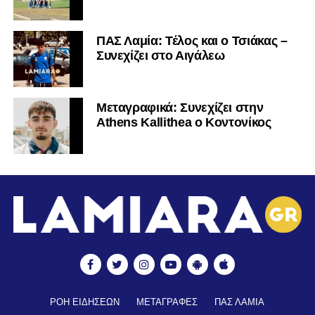
ΠΑΣ Λαμία: Τέλος και ο Τσιάκας –
Συνεχίζει στο Αιγάλεω
Mεταγραφικά: Συνεχίζει στην
Athens Kallithea ο Κοντονίκος
ΡΟΗ ΕΙΔΗΣΕΩΝ
ΜΕΤΑΓΡΑΦΕΣ
ΠΑΣ ΛΑΜΙΑ