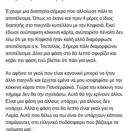
Έχουμε μια διαιτησία σήμερα που αλλοίωσε πάλι το
αποτέλεσμα. Όπως το έκανε και πριν 4 μέρες ο ίδιος
διαιτητής στο παιχνίδι κυπέλλου με την Κηφισιά. Εκεί
έδωσε ανύπαρκτη κόκκινη κάρτα, ανύπαρκτο πέναλτι δεν
λέω ότι με την Κηφισιά ήταν καλή αλλά διαμόρφωσε
αποτέλεσμα ο κ. Τσετσίλας. Σήμερα πάλι διαμορφώνει
αποτέλεσμα. Δίνει μια φάση στο 8ο λεπτό σφυρίζει και
κόβει την φάση ενώ βλέπει ότι πάει για γκολ.
Αν αφήσει το γκολ που είναι κανονικό μπορεί να ήταν
άλλο παιχνίδι και έρχεται εμένα να μου ισοψηφίσει με την
κόκκινη κάρτα στον Πανσερραικό. Τώρα την κόκκινη που
πήραμε δεν θα την σχολιάσω. Αυτό θα την κρίνουν άλλοι.
Είναι μια φάση για άλλους υπάρχει, για άλλους δεν
υπάρχει. Αλλά η φάση στο 8ο λεπτό είναι γκολ για τη
Λαμία. Αυτό που θέλω να πω είναι ότι υπάρχουν κάποιοι
παράγοντες στο ελληνικό ποδόσφαιρο που βάζουμε τα
χρήματα μας.