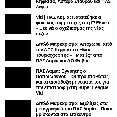
Κηφισσό, Αστέρα Σταυρού και ΠΑΣ
Λαμία
Vid | ΠΑΣ Λαμία: Κατατέθηκε ο
φάκελος συμμετοχής στη Γ’ Εθνική
– Ξεκινά ο σχεδιασμός της νέας
σεζόν
Διπλό Μαρκάρισμα: Αποχωρεί από
τον ΑΠΣ Κηφισσό ο Ηλίας
Τουρκοχωρίτης – “Ματιές” από
ΠΑΣ Λαμία και ΑΟ Θήβας
ΠΑΣ Λαμία: Εγγυητής ο
Παπαϊωάννου – Οι προϋποθέσεις
και τα αισιόδοξα μηνύματά του για
την επιστροφή στη Super League |
Vid
Διπλό Μαρκάρισμα: Εξελίξεις στα
μεταγραφικά του ΠΑΣ Λαμία – Ποιοι
βρίσκονται στο επίκεντρο