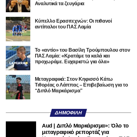
Αναλυτικά τα ζευγάρια
Ο 24χρονος τερματοφύλακας (γεννημένος στις
27/06/2002) προέρχεται επίσης από μία γεμάτη χρονιά
Κύπελλο Ερασιτεχνών: Οι πιθανοί
στη Γ’ Εθνική με τον ΠΑΣ Λαμία. Στο παρελθόν
αντίπαλοι του ΠΑΣ Λαμία
αγωνίστηκε στον Λεβαδειακό, ενώ πέρασε και από ομάδες
της Serie D στην Ιταλία, όπως οι Nocerina, S. Maria
Cilento και Castrovillari, έχοντας ξεκινήσει την
Το «αντίο» του Βασίλη Τρούμπουλου στον
ποδοσφαιρική του διαδρομή από τον Απόλλωνα Σμύρνης.
ΠΑΣ Λαμία: «Κρατάμε τα καλά και
προχωράμε. Ευχαριστώ για όλα»
Τον καλωσορίζουμε στην οικογένεια του Σαρωνικού και
του ευχόμαστε υγεία και επιτυχίες.»
Μεταγραφικά: Στον Κηφισσό Κάτω
Τιθορέας ο Λάππας – Επιβεβαίωση για το
Ακολουθήστε το
lamiara.gr
στο
Google News
για να
“Διπλό Μαρκάρισμα”
μαθαίνετε πρώτοι τα κυανόλευκα νέα στην Ελλάδα και τον
υπόλοιπο κόσμο. Ακολουθήστε το lamiara.gr στο
Facebook
, στο
Twitter
και στο
Instagram
για να
ΔΗΜΟΦΙΛΉ
μαθαίνετε σε χρόνο dt όλα τα νέα.
Aud | Διπλό Μαρκάρισμα»: Όλο το
μεταγραφικό ρεπορτάζ για