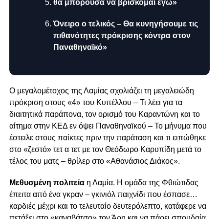
θα μπορούσα να βρίσκομαι εγώ»
Όνειρο ο τελικός – Θα κυνηγήσουμε τις
πιθανότητες πρόκρισης κόντρα στον
Παναθηναϊκό»
Ο μεγαλομέτοχος της Λαμίας σχολιάζει τη μεγαλειώδη
πρόκριση στους «4» του Κυπέλλου – Τι λέει για τα
διαιτητικά παράπονα, τον ορισμό του Καραντώνη και το
αίτημα στην ΚΕΔ εν όψει Παναθηναϊκού – Το μήνυμα που
έστειλε στους παίκτες πριν την παράταση και τι ειπώθηκε
στο «ζεστό» τετ α τετ με τον Θεόδωρο Καρυπίδη μετά το
τέλος του ματς – θρίλερ στο «Αθανάσιος Διάκος».
Μεθυσμένη πολιτεία
η Λαμία. Η ομάδα της Φθιώτιδας
έπειτα από ένα γκραν – γκινιόλ παιχνίδι που έσπασε…
καρδιές μέχρι και το τελευταίο δευτερόλεπτο, κατάφερε να
πετάξει στο «καναβάτσο» τον Άρη και να πάρει σπουδαία