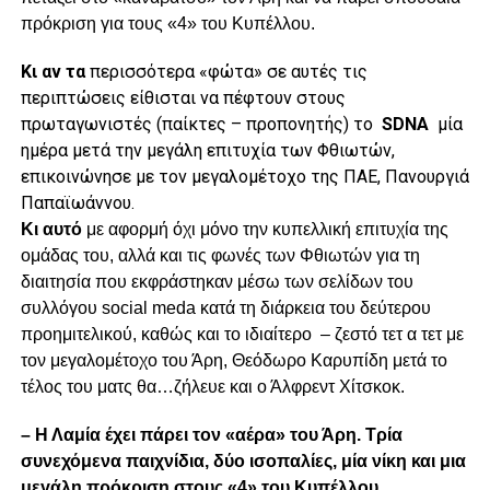
πρόκριση για τους «4» του Κυπέλλου.
Κι αν τα
περισσότερα «φώτα» σε αυτές τις
περιπτώσεις είθισται να πέφτουν στους
πρωταγωνιστές (παίκτες – προπονητής) το
SDNA
μία
ημέρα μετά την μεγάλη επιτυχία των Φθιωτών,
επικοινώνησε με τον μεγαλομέτοχο της ΠΑΕ, Πανουργιά
Παπαϊωάννου.
Κι αυτό
με αφορμή όχι μόνο την κυπελλική επιτυχία της
ομάδας του, αλλά και τις φωνές των Φθιωτών για τη
διαιτησία που εκφράστηκαν μέσω των σελίδων του
συλλόγου
social
meda
κατά τη διάρκεια του δεύτερου
προημιτελικού, καθώς και το ιδιαίτερο – ζεστό τετ α τετ με
τον μεγαλομέτοχο του Άρη, Θεόδωρο Καρυπίδη μετά το
τέλος του ματς θα…ζήλευε και ο Άλφρεντ Χίτσκοκ.
– Η Λαμία έχει πάρει τον «αέρα» του Άρη. Τρία
συνεχόμενα παιχνίδια, δύο ισοπαλίες, μία νίκη και μια
μεγάλη πρόκριση στους «4» του Κυπέλλου.