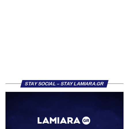
Βασίλη Τρούμπουλου, ο οποίος βρέθηκε στο στόχαστρο
αρκετών ομάδων το φετινό καλοκαίρι. Ανάμεσα στους
συλλόγους που ενδιαφέρθηκαν έντονα για την απόκτησή
του ήταν η Κόρινθος και ο Ιωνικός, με την ομάδα της
Κορίνθου να εμφανίζεται για μεγάλο χρονικό διάστημα ως
το φαβορί για την υπογραφή του. Ωστόσο, η εξέλιξη ήταν
διαφορετική, καθώς ο 23χρονος αμυντικός επέλεξε τελικά
τον Σαρωνικό Αναβύσσου, όπου θα συναντήσει ξανά τον
πρώην συμπαίκτη του στον ΠΑΣ Λαμία, Χρυσόστομο
Στάγκο.
Η ανακοίνωση για τον Βασίλη Τρούμπουλο
STAY SOCIAL – STAY LAMIARA.GR
«Ο Α.Ο. Σαρωνικός Αναβύσσου ανακοινώνει την
απόκτηση του ποδοσφαιριστή Βασίλη Τρούμπουλου.
Ο Βασίλης, ο οποίος είναι 23 χρονών (γεννημένος το
2003), αγωνίζεται ως στόπερ και αμυντικός μέσος και την
περσινή σεζόν πραγματοποίησε γεμάτη χρονιά στη Γ’
Εθνική με τα χρώματα του ΠΑΣ Λαμία.