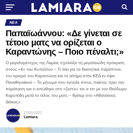
ΝΈΑ
Παπαϊωάννου: «Δε γίνεται σε
τέτοιο ματς να ορίζεται ο
Καραντώνης – Ποιο πέναλτι;»
Ο μεγαλομέτοχος της Λαμίας σχολιάζει τη μεγαλειώδη πρόκριση
στους «4» του Κυπέλλου – Τι λέει για τα διαιτητικά παράπονα,
τον ορισμό του Καραντώνη και το αίτημα στην ΚΕΔ εν όψει
Παναθηναϊκού – Το μήνυμα που έστειλε στους παίκτες πριν την
παράταση και τι ειπώθηκε στο «ζεστό» τετ α τετ με τον Θεόδωρο
Καρυπίδη μετά το τέλος του ματς – θρίλερ στο «Αθανάσιος
Διάκος».
27/01/2022
Lamiara