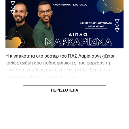
Η κινητικότητα στο ρόστερ του ΠΑΣ Λαμία συνεχίζεται,
καθώς ακόμη δύο ποδοσφαιριστές που φόρεσαν τη
φανέλα της ομάδας την περασμένη σεζόν βρήκαν τον
επόμενο σταθμό της καριέρας τους.
Ο λόγος για τον Βασίλη Τρούμπουλο και τον Χρυσόστομο
ΠΕΡΙΣΣΌΤΕΡΑ
Στάγκο, οι οποίοι θα συνεχίσουν μαζί την ποδοσφαιρική
τους πορεία στον Σαρωνικό Αναβύσσου, με τον σύλλογο
να ανακοινώνει επίσημα την απόκτησή τους.
Ιδιαίτερο ενδιαφέρον παρουσιάζει η περίπτωση του