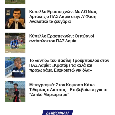
Τον καλωσορίζουμε στην οικογένεια του Σαρωνικού και
Kύπελλο Ερασιτεχνών: Με AO Nέας
του ευχόμαστε υγεία και επιτυχίες.»
Αρτάκης ο ΠΑΣ Λαμία στην Α’ Φάση –
Αναλυτικά τα ζευγάρια
Ακολουθήστε το
lamiara.gr
στο
Google News
για να
μαθαίνετε πρώτοι τα κυανόλευκα νέα στην Ελλάδα και τον
Κύπελλο Ερασιτεχνών: Οι πιθανοί
υπόλοιπο κόσμο. Ακολουθήστε το lamiara.gr στο
αντίπαλοι του ΠΑΣ Λαμία
Facebook
, στο
Twitter
και στο
Instagram
για να
μαθαίνετε σε χρόνο dt όλα τα νέα.
Το «αντίο» του Βασίλη Τρούμπουλου στον
ΠΑΣ Λαμία: «Κρατάμε τα καλά και
προχωράμε. Ευχαριστώ για όλα»
Μεταγραφικά: Στον Κηφισσό Κάτω
Τιθορέας ο Λάππας – Επιβεβαίωση για το
“Διπλό Μαρκάρισμα”
ΔΗΜΟΦΙΛΉ