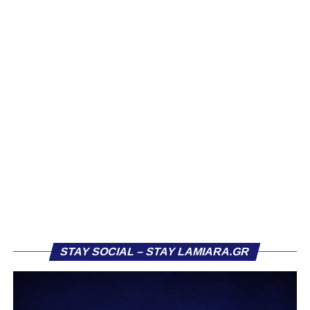
πρώην συμπαίκτη του στον ΠΑΣ Λαμία, Χρυσόστομο
Στάγκο.
Η ανακοίνωση για τον Βασίλη Τρούμπουλο
«Ο Α.Ο. Σαρωνικός Αναβύσσου ανακοινώνει την
απόκτηση του ποδοσφαιριστή Βασίλη Τρούμπουλου.
Ο Βασίλης, ο οποίος είναι 23 χρονών (γεννημένος το
2003), αγωνίζεται ως στόπερ και αμυντικός μέσος και την
περσινή σεζόν πραγματοποίησε γεμάτη χρονιά στη Γ’
Εθνική με τα χρώματα του ΠΑΣ Λαμία.
Στο παρελθόν αγωνίστηκε στην ΑΕΚ Β’, με την οποία
κατέγραψε 10 συμμετοχές στη Super League 2, καθώς
επίσης σε Εθνικό και Ζάκυνθο. Ξεκίνησε την καριέρα του
STAY SOCIAL – STAY LAMIARA.GR
από τα τμήματα υποδομής του ΠΑΣ Λαμία, φτάνοντας
μέχρι την πρώτη ομάδα, με την οποία πραγματοποίησε
συμμετοχή στη Super League απέναντι στον Παναιτωλικό