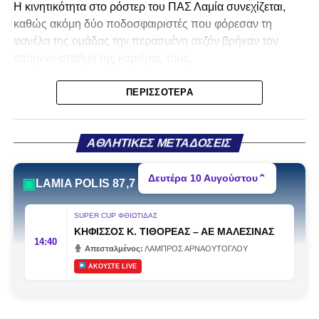
Η κινητικότητα στο ρόστερ του ΠΑΣ Λαμία συνεχίζεται,
καθώς ακόμη δύο ποδοσφαιριστές που φόρεσαν τη
φανέλα της ομάδας την περασμένη σεζόν βρήκαν τον
επόμενο σταθμό της καριέρας τους.
Ο λόγος για τον Βασίλη Τρούμπουλο και τον Χρυσόστομο
ΠΕΡΙΣΣΌΤΕΡΑ
Στάγκο, οι οποίοι θα συνεχίσουν μαζί την ποδοσφαιρική
τους πορεία στον Σαρωνικό Αναβύσσου, με τον σύλλογο
να ανακοινώνει επίσημα την απόκτησή τους.
ΑΘΛΗΤΙΚΕΣ ΜΕΤΑΔΟΣΕΙΣ
Ιδιαίτερο ενδιαφέρον παρουσιάζει η περίπτωση του
Δευτέρα 10 Αυγούστου
⌃
▣
LAMIA POLIS 87,7
Βασίλη Τρούμπουλου, ο οποίος βρέθηκε στο στόχαστρο
αρκετών ομάδων το φετινό καλοκαίρι. Ανάμεσα στους
SUPER CUP ΦΘΙΩΤΙΔΑΣ
συλλόγους που ενδιαφέρθηκαν έντονα για την απόκτησή
ΚΗΦΙΣΣΟΣ Κ. ΤΙΘΟΡΕΑΣ
–
ΑΕ ΜΑΛΕΣΙΝΑΣ
του ήταν η Κόρινθος και ο Ιωνικός, με την ομάδα της
14:40
Απεσταλμένος:
ΛΑΜΠΡΟΣ ΑΡΝΑΟΥΤΟΓΛΟΥ
Κορίνθου να εμφανίζεται για μεγάλο χρονικό διάστημα ως
ΑΚΟΥΣΤΕ LIVE
το φαβορί για την υπογραφή του. Ωστόσο, η εξέλιξη ήταν
διαφορετική, καθώς ο 23χρονος αμυντικός επέλεξε τελικά
τον Σαρωνικό Αναβύσσου, όπου θα συναντήσει ξανά τον