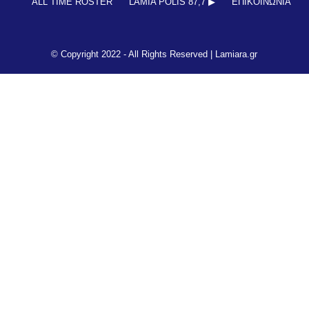
ALL TIME ROSTER
LAMIA POLIS 87,7 ▶︎
ΕΠΙΚΟΙΝΩΝΊΑ
© Copyright 2022 - All Rights Reserved |
Lamiara.gr