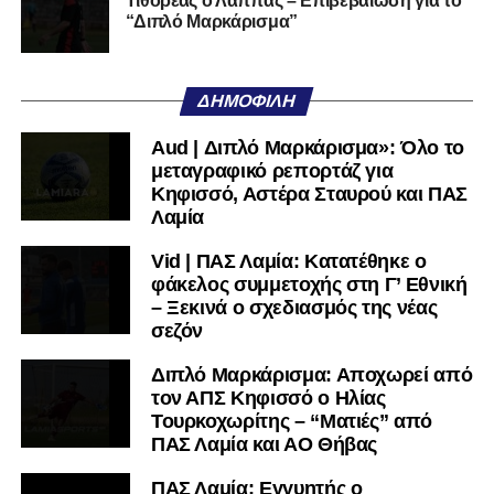
Τιθορέας ο Λάππας – Επιβεβαίωση για το
Ακολουθήστε το
lamiara.gr
στο
Google News
για να
“Διπλό Μαρκάρισμα”
μαθαίνετε πρώτοι τα κυανόλευκα νέα στην Ελλάδα και τον
υπόλοιπο κόσμο. Ακολουθήστε το lamiara.gr στο
Facebook
, στο
Twitter
και στο
Instagram
για να
ΔΗΜΟΦΙΛΉ
μαθαίνετε σε χρόνο dt όλα τα νέα.
Aud | Διπλό Μαρκάρισμα»: Όλο το
μεταγραφικό ρεπορτάζ για
Κηφισσό, Αστέρα Σταυρού και ΠΑΣ
Λαμία
Vid | ΠΑΣ Λαμία: Κατατέθηκε ο
φάκελος συμμετοχής στη Γ’ Εθνική
– Ξεκινά ο σχεδιασμός της νέας
σεζόν
Διπλό Μαρκάρισμα: Αποχωρεί από
τον ΑΠΣ Κηφισσό ο Ηλίας
Τουρκοχωρίτης – “Ματιές” από
ΠΑΣ Λαμία και ΑΟ Θήβας
ΠΑΣ Λαμία: Εγγυητής ο