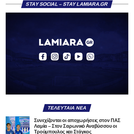
STAY SOCIAL – STAY LAMIARA.GR
«Ο Α.Ο. Σαρωνικός Αναβύσσου ανακοινώνει την
απόκτηση του ποδοσφαιριστή Βασίλη Τρούμπουλου.
Ο Βασίλης, ο οποίος είναι 23 χρονών (γεννημένος το
2003), αγωνίζεται ως στόπερ και αμυντικός μέσος και την
περσινή σεζόν πραγματοποίησε γεμάτη χρονιά στη Γ’
Εθνική με τα χρώματα του ΠΑΣ Λαμία.
Στο παρελθόν αγωνίστηκε στην ΑΕΚ Β’, με την οποία
κατέγραψε 10 συμμετοχές στη Super League 2, καθώς
επίσης σε Εθνικό και Ζάκυνθο. Ξεκίνησε την καριέρα του
από τα τμήματα υποδομής του ΠΑΣ Λαμία, φτάνοντας
μέχρι την πρώτη ομάδα, με την οποία πραγματοποίησε
συμμετοχή στη Super League απέναντι στον Παναιτωλικό
στις 26 Σεπτεμβρίου 2021.
ΤΕΛΕΥΤΑΊΑ ΝΈΑ
Καλωσορίζουμε τον Βασίλη στην οικογένεια του
Συνεχίζονται οι αποχωρήσεις στον ΠΑΣ
Λαμία – Στον Σαρωνικό Αναβύσσου οι
Σαρωνικού και του ευχόμαστε υγεία και πολλές
Τρούμπουλος και Στάγκος