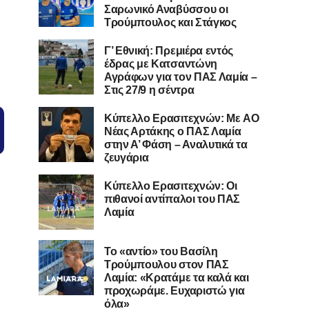
Σαρωνικό Αναβύσσου οι
Τρούμπουλος και Στάγκος
Γ’ Εθνική: Πρεμιέρα εντός
έδρας με Κατσαντώνη
Αγράφων για τον ΠΑΣ Λαμία –
Στις 27/9 η σέντρα
Kύπελλο Ερασιτεχνών: Με AO
Nέας Αρτάκης ο ΠΑΣ Λαμία
στην Α’ Φάση – Αναλυτικά τα
ζευγάρια
Κύπελλο Ερασιτεχνών: Οι
πιθανοί αντίπαλοι του ΠΑΣ
Λαμία
Το «αντίο» του Βασίλη
Τρούμπουλου στον ΠΑΣ
Λαμία: «Κρατάμε τα καλά και
προχωράμε. Ευχαριστώ για
όλα»