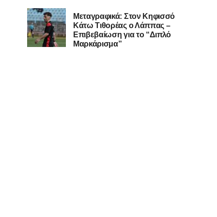
Μεταγραφικά: Στον Κηφισσό
Κάτω Τιθορέας ο Λάππας –
Επιβεβαίωση για το “Διπλό
Μαρκάρισμα”