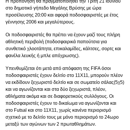
Η προπόνηση θα πραγματοποιηθεί την Τρίτη 21 Ιουνίου
στο δημοτικό γήπεδο Μεγάλης Βρύσης με ώρα
προσέλευσης 20:00 και αφορά ποδοσφαιριστές με έτος
γέννησης 2006 και μεγαλύτερους.
Οι ποδοσφαιριστές θα πρέπει να έχουν μαζί τους πλήρη
αθλητική περιβολή (ποδοσφαιρικά παπούτσια για
συνθετικό χλοοτάπητα, επικαλαμίδες, κάλτσες, σορτς και
φανέλα λευκής ή μπλε απόχρωσης).
Υπενθυμίζεται ότι μετά από απόφαση της FIFA όσοι
ποδοσφαιριστές έχουν δελτίο στο 11Χ11, μπορούν πλέον
να εκδίδουν ξεχωριστό δελτίο και σε σωματείο σάλας(5χ5)
και να αγωνίζονται και στα δύο ξεχωριστά, πλέον,
αθλήματα ακόμα και σε διαφορετικούς συλλόγους. Οι
ποδοσφαιριστές έχουν το δικαίωμα να αγωνίζονται και
στο Futsal και στο 11Χ11, χωρίς κανένα περιορισμό
σχετικό με το δελτίο τους με μόνο περιορισμό το 24ωρο
μεταξύ των αγώνων των 2 πρωταθλημάτων.