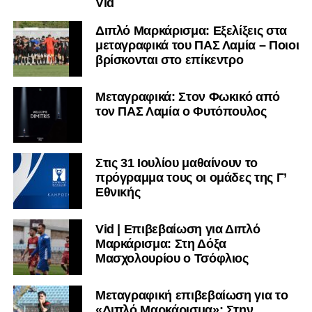
Vid
Ακολουθήστε το
lamiara.gr
στο
Google News
για να
Διπλό Μαρκάρισμα: Εξελίξεις στα
μεταγραφικά του ΠΑΣ Λαμία – Ποιοι
μαθαίνετε πρώτοι τα κυανόλευκα νέα στην Ελλάδα και τον
βρίσκονται στο επίκεντρο
υπόλοιπο κόσμο. Ακολουθήστε το lamiara.gr στο
Facebook
, στο
Twitter
και στο
Instagram
για να
μαθαίνετε σε χρόνο dt όλα τα νέα.
Μεταγραφικά: Στον Φωκικό από
τον ΠΑΣ Λαμία ο Φυτόπουλος
Στις 31 Ιουλίου μαθαίνουν το
πρόγραμμα τους οι ομάδες της Γ’
Εθνικής
Vid | Επιβεβαίωση για Διπλό
Μαρκάρισμα: Στη Δόξα
Μασχολουρίου ο Τσόφλιος
Μεταγραφική επιβεβαίωση για το
«Διπλό Μαρκάρισμα»: Στην