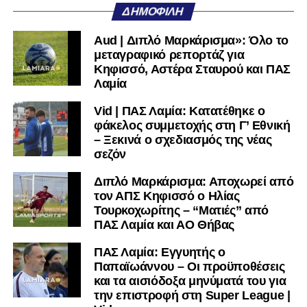
Η συγκεκριμένη πρωτοβουλία έρχεται να επαναφέρει το
ΔΗΜΟΦΙΛΉ
Futsal στη Φθιώτιδα, με τον ΠΑΣ Λαμία να επιδιώκει να
δώσει νέα ώθηση στο άθλημα και να προσφέρει μία
Aud | Διπλό Μαρκάρισμα»: Όλο το
επιπλέον διέξοδο σε αθλητές της περιοχής που θέλουν να
μεταγραφικό ρεπορτάζ για
ασχοληθούν ενεργά με το 5×5 σε αγωνιστικό επίπεδο.
Κηφισσό, Αστέρα Σταυρού και ΠΑΣ
Λαμία
Στη διάρκεια της Γενικής Συνέλευσης, όπως ενημέρωσε ο
Vid | ΠΑΣ Λαμία: Κατατέθηκε ο
απερχόμενος πρόεδρος Νίκος Τσιλαλής, κάθε τμήμα του
φάκελος συμμετοχής στη Γ’ Εθνική
Ερασιτέχνη τη νέα σεζόν θα λειτουργήσει αυτόνομα
– Ξεκινά ο σχεδιασμός της νέας
έχοντας ως επικεφαλής μέλη του Δ.Σ ή απλά μέλη του
σεζόν
Σωματείου που εξέφρασαν την επιθυμία και εγκρίθηκε
από το Δ.Σ.
Διπλό Μαρκάρισμα: Αποχωρεί από
τον ΑΠΣ Κηφισσό ο Ηλίας
Και η απόφαση αυτή έρχεται σε συνέχεια των αλλαγών
Τουρκοχωρίτης – “Ματιές” από
ΠΑΣ Λαμία και ΑΟ Θήβας
στην σύνθεση της διοίκησης της ΕΠΣ Σάλας, με ότι αυτό
συνεπάγεται.
ΠΑΣ Λαμία: Εγγυητής ο
Παπαϊωάννου – Οι προϋποθέσεις
Περισσότερες λεπτομέρειες για το ρόστερ, το
και τα αισιόδοξα μηνύματά του για
προπονητικό τιμ και τους στόχους της ομάδας αναμένεται
την επιστροφή στη Super League |
να ανακοινωθούν το προσεχές διάστημα.