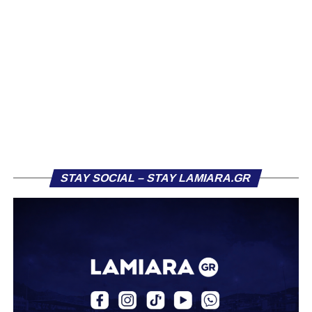
πλάγια θέση, με τη μπάλα να καταλήγει άουτ. Παρόμοια
κατάληξη είχε και η κεφαλιά του Αντερέμι δύο λεπτά
αργότερα, έπειτα από κόρνερ. Γενικά, στα μέσα του
πρώτου ημιχρόνου η ομάδα μας έδειχνε σημάδια
κόπωσης.
Πιθανόν αυτό να συνδεόταν και με το γεγονός ότι η
Ελασσόνα είχε ήδη προηγηθεί απέναντι στον Αστέρα
Σταυρού, κάνοντας το αποτέλεσμα στα Τρίκαλα λιγότερο
κρίσιμο. Παρ’ όλα αυτά, στην πρώτη ουσιαστική της
ευκαιρία, η Λαμία κατάφερε να ανοίξει το σκορ. Στο 26’,
STAY SOCIAL – STAY LAMIARA.GR
μετά από εκτέλεση κόρνερ, ο Τρούμπουλος βρήκε τη
μπάλα και ο Κουφιώτης με κεφαλιά την έστειλε στα δίχτυα
του Λαζαρίνα για το 1-0.
Το γκολ αυτό άλλαξε τη ροή του αγώνα, δίνοντας
ψυχολογία στη Λαμία που άρχισε να κρατά περισσότερο
την κατοχή. Τα Τρίκαλα προσπάθησαν να αντιδράσουν,
χωρίς όμως να δημιουργούν ουσιαστικές ευκαιρίες,