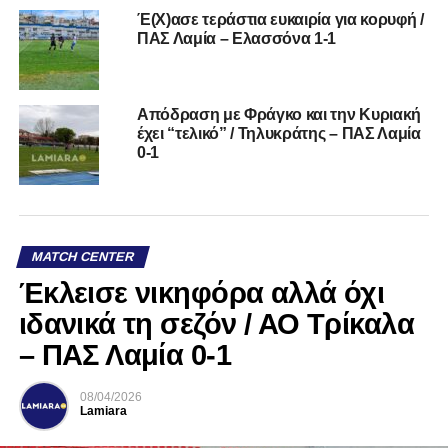
Έ(Χ)ασε τεράστια ευκαιρία για κορυφή /
ΠΑΣ Λαμία – Ελασσόνα 1-1
Απόδραση με Φράγκο και την Κυριακή
έχει “τελικό” / Τηλυκράτης – ΠΑΣ Λαμία
0-1
MATCH CENTER
Έκλεισε νικηφόρα αλλά όχι
ιδανικά τη σεζόν / ΑΟ Τρίκαλα
– ΠΑΣ Λαμία 0-1
08/04/2026
Lamiara