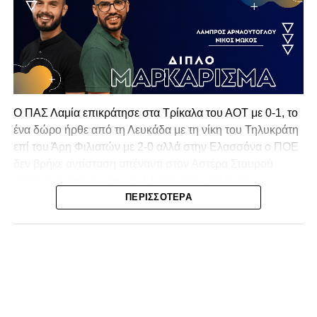
Ο ΠΑΣ Λαμία επικράτησε στα Τρίκαλα του ΑΟΤ με 0-1, το
ένα δώρο ήρθε από τη Λευκάδα με τη νίκη του Τηλυκράτη
επί του Άρη Φιλιατών με 2-0 αλλά στην Ελασσόνα ο ΠΟΕ
δεν βρήκε αντίσταση απέναντι στον Αστέρα Σταυρού
πετυχαίνοντας τη νίκη με 2-1 που του χαρίζει το
πρωτάθλημα και την πρόκριση στην επόμενη φάση!
ΠΕΡΙΣΣΌΤΕΡΑ
Δεύτερη θέση για τον ΠΑΣ Λαμία σε μία σεζόν που
ξεπέρασε την φετινή έκδοση του εαυτού του!
Τα Τρίκαλα μπήκαν πιο δυναμικά στην αναμέτρηση, χωρίς
όμως να καταφέρουν να απειλήσουν ουσιαστικά τη Λαμία.
Η πρώτη αξιόλογη στιγμή καταγράφηκε στο 13’, όταν ο
Κοκκίνης επιχείρησε απευθείας εκτέλεση φάουλ από