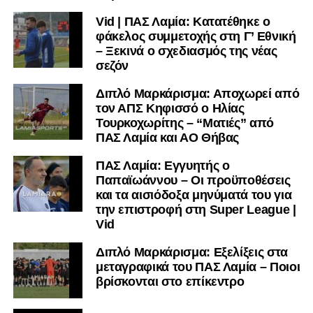
Vid | ΠΑΣ Λαμία: Κατατέθηκε ο
Ακολουθήστε το
lamiara.gr
στο
Google News
για να
φάκελος συμμετοχής στη Γ’ Εθνική
μαθαίνετε πρώτοι τα κυανόλευκα νέα στην Ελλάδα και τον
– Ξεκινά ο σχεδιασμός της νέας
υπόλοιπο κόσμο. Ακολουθήστε το lamiara.gr στο
σεζόν
Facebook
, στο
Twitter
και στο
Instagram
για να
μαθαίνετε σε χρόνο dt όλα τα νέα.
Διπλό Μαρκάρισμα: Αποχωρεί από
τον ΑΠΣ Κηφισσό ο Ηλίας
Τουρκοχωρίτης – “Ματιές” από
ΠΑΣ Λαμία και ΑΟ Θήβας
ΠΑΣ Λαμία: Εγγυητής ο
Παπαϊωάννου – Οι προϋποθέσεις
και τα αισιόδοξα μηνύματά του για
την επιστροφή στη Super League |
Vid
Διπλό Μαρκάρισμα: Εξελίξεις στα
μεταγραφικά του ΠΑΣ Λαμία – Ποιοι
βρίσκονται στο επίκεντρο