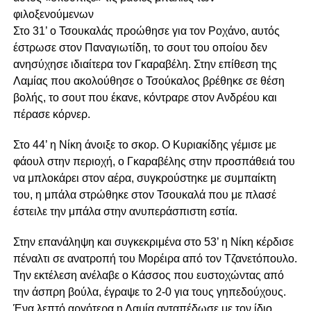
φιλοξενούμενων
Στο 31’ ο Τσουκαλάς προώθησε για τον Ροχάνο, αυτός
έστρωσε στον Παναγιωτίδη, το σουτ του οποίου δεν
ανησύχησε ιδιαίτερα τον Γκαραβέλη. Στην επίθεση της
Λαμίας που ακολούθησε ο Τσούκαλος βρέθηκε σε θέση
βολής, το σουτ που έκανε, κόντραρε στον Ανδρέου και
πέρασε κόρνερ.
Στο 44’ η Νίκη άνοιξε το σκορ. Ο Κυριακίδης γέμισε με
φάουλ στην περιοχή, ο Γκαραβέλης στην προσπάθειά του
να μπλοκάρει στον αέρα, συγκρούστηκε με συμπαίκτη
του, η μπάλα στρώθηκε στον Τσουκαλά που με πλασέ
έστειλε την μπάλα στην ανυπεράσπιστη εστία.
Στην επανάληψη και συγκεκριμένα στο 53’ η Νίκη κέρδισε
πέναλτι σε ανατροπή του Μορέιρα από τον Τζανετόπουλο.
Την εκτέλεση ανέλαβε ο Κάσσος που ευστοχώντας από
την άσπρη βούλα, έγραψε το 2-0 για τους γηπεδούχους.
Ένα λεπτό αργότερα η Λαμία ανταπέδωσε με τον ίδιο