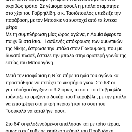
ακριβώς τρόπο. Σε γέμισμα φάουλ η μπάλα σταμάτησε
στο χέρι του Γαβρηιλίδη, ο κ. Τασιόπουλος υπέδειξε την
παράβαση, με τον Μποάκιε να ευστοχεί από τα έντεκα
μέτρα.
Με τη συμπλήρωση μίας ώρας αγώνα, η Λαμία έφερε το
παιχνίδι στα ίσια. Η ασθενής απόκρουση των αμυντικών
της Νίκης, έστρωσε την μπάλα στον Γιακουμάκη, που με
δυνατό πλασέ, έστειλε την μπάλα στην αριστερή γωνία της
εστίας του Μπουργάνη.
Μετά την ισοφάριση η Νίκη πήρε τα ηνία του αγώνα και
προσπάθησε να πετύχει το νικητήριο γκολ. Στο 68’ οι
γηπεδούχοι άγγιξαν το 3-2 όμως το σουτ του Γαβριηλίδη
τράνταξε το οριζόντιο δοκάρι του Γκαραβέλη, με την μπάλα
να επιστρέφει στη μικρή περιοχή και το σουτ του
Τσουκαλά να καταλήγει άουτ.
Στο 84’ οι φιλοξενούμενοι απείλησαν και με τρίτο τέρμα,
όμως η απ’ ευθείας εκτέλεση φάουλ του Προβυδάκη