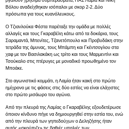
βγάλουν χρήσιμα συμπεράσματα, ΠΑΣ Λαμία και Νίκη
Βόλου αναδείχθηκαν ισόπαλοι με σκορ 2-2. Δύο
πρόσωπα για τους κυανόλευκους.
Ο Τζιανλούκα Φέστα παρέταξε την ομάδα με πολλές
αλλαγές και τους Γκαραβέλη κάτω από τα δοκάρια, τους
Σαραμαντά, Μπενίτες, Τζανετόπουλο και Προβυδάκη στην
τετράδα της άμυνας, τους Μπάμπη και Γκέντσογλου στα
χαφ με τον Βασιλακάκη ως τρίτο και τους Μαρμεντίνι και
Τσούκαλο στις πτέρυγες με μοναδικό προωθημένο τον
Μποάκε.
Στο αγωνιστικό κομμάτι, η Λαμία ήταν κακή στο πρώτο
ημίχρονο με τις φάσεις στις δύο εστίες να είναι ελάχιστες
στο πρώτο μισάωρο του αγώνα.
Από την πλευρά της Λαμίας ο Γκαραβέλης εξουδετέρωσε
όποιον κίνδυνο πήγε να δημιουργηθεί στην εστία του, ενώ
από την πλευρά των γηπεδούχων ο Δεληζήσης ήταν
αυτός «σκούπιζε» τις βαθιές μπαλιές των