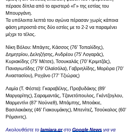
πέρασε δίπλα από το αριστερό «Γ» της εστίας του
Μπουργάνη.
Τα υπόλοιπα λεπτά του αγώνα πέρασαν χωρίς κάποια
φάση μπροστά στις δύο εστίες με το 2-2 να παραμένει
μέχρι το τέλος.
Νίκη Βόλου: Μπάγιτς, Κάσσος (76’ Τοπαλίδης),
Δημητρίου, Δεληζήσης, Ανδρέου (75’ Λογαράς),
Κυριακίδης (75’ Μέτσε), Τσουκαλάς (70’ Κριμιτζάς),
Παναγιωτίδης (79’ Ολαϊσόλα), Γαβριηλίδης, Μορέιρα (70’
Αναστασίου), Ροχάνο (77’ Τζιώρας)
Λαμία (Τ. Φέστα): Γκαραβέλης, Προβυδάκης (89’
Μαργαρίτης), Σαραμαντάς, Τζανετόπουλος, Γκέντζογλου,
Μαρμεντίνι (87’ Νούνιεθ), Μπάμπης, Μποάκιε,
Βασιλακάκης (46’ Γιακουμάκης), Μπενίτεζ, Τσούκαλος (60’
Ρόμανιτς).
Ακολουθήστε το
lamiara.gr
στο
Google News
για να