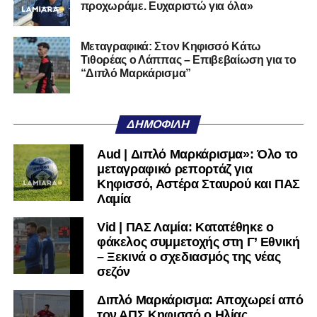
του καναλιού Hellenic Football Family της ΕΠΟ στο
προχωράμε. Ευχαριστώ για όλα»
YouTube
, με καλεσμένο τον προπονητή του Α.Ο.
Τρικάλων,
Νίκο Μπαδήμα
, του περσινού Κυπελλούχου
Μεταγραφικά: Στον Κηφισσό Κάτω
Ερασιτεχνών.
Τιθορέας ο Λάππας – Επιβεβαίωση για το
“Διπλό Μαρκάρισμα”
Ακολουθήστε το
lamiara.gr
στο
Google News
για να
μαθαίνετε πρώτοι τα κυανόλευκα νέα στην Ελλάδα και τον
υπόλοιπο κόσμο. Ακολουθήστε το lamiara.gr στο
ΔΗΜΟΦΙΛΉ
Facebook
, στο
Twitter
και στο
Instagram
για να
μαθαίνετε σε χρόνο dt όλα τα νέα.
Aud | Διπλό Μαρκάρισμα»: Όλο το
μεταγραφικό ρεπορτάζ για
Κηφισσό, Αστέρα Σταυρού και ΠΑΣ
Λαμία
Vid | ΠΑΣ Λαμία: Κατατέθηκε ο
φάκελος συμμετοχής στη Γ’ Εθνική
– Ξεκινά ο σχεδιασμός της νέας
σεζόν
Διπλό Μαρκάρισμα: Αποχωρεί από
τον ΑΠΣ Κηφισσό ο Ηλίας