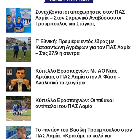
Α.Ο. Νέας Αρτάκης
Συνεχίζονται οι αποχωρήσεις στον ΠΑΣ
Λαμία – Στον Σαρωνικό Αναβύσσου οι
Α.Ε. Προποντίς Χαλκίδας
Τρούμπουλος και Στάγκος
Ταμυναϊκός Αλιβερίου
Φωκικός
Γ’ Εθνική: Πρεμιέρα εντός έδρας με
Κατσαντώνη Αγράφων για τον ΠΑΣ Λαμία
– Στις 27/9 η σέντρα
Συνολικά, στην
1η φάση
της διοργάνωσης συμμετέχουν
130 ομάδες
από τη Γ’ Εθνική και οι Κυπελλούχοι ή
φιναλίστ των ΕΠΣ που δήλωσαν συμμετοχή. Οι ομάδες
Kύπελλο Ερασιτεχνών: Με AO Nέας
έχουν χωριστεί σε
14 γεωγραφικά γκρουπ
, ενώ μετά την
Αρτάκης ο ΠΑΣ Λαμία στην Α’ Φάση –
Αναλυτικά τα ζευγάρια
ολοκλήρωση της πρώτης φάσης θα προκύψουν
68
ομάδες
που θα συνεχίσουν στη διοργάνωση.
Κύπελλο Ερασιτεχνών: Οι πιθανοί
Αμέσως μετά θα πραγματοποιηθεί και η κλήρωση της
2ης
αντίπαλοι του ΠΑΣ Λαμία
φάσης
, από την οποία θα διαμορφωθούν οι
64 ομάδες
που θα συνεχίσουν στην 3η φάση του θεσμού.
Το «αντίο» του Βασίλη Τρούμπουλου στον
Η διαδικασία της κλήρωσης θα μεταδοθεί
ζωντανά μέσω
ΠΑΣ Λαμία: «Κρατάμε τα καλά και