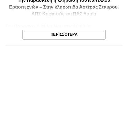
Την Παρασκευή η κλήρωση του Κυπέλλου
Ερασιτεχνών – Στην κληρωτίδα Αστέρας Σταυρού,
ΑΠΣ Κηφισσός και ΠΑΣ Λαμία
Την
Παρασκευή 31 Ιουλίου στις 10:00
θα
πραγματοποιηθεί στο ξενοδοχείο
Athens Marriott
η
ΠΕΡΙΣΣΌΤΕΡΑ
κλήρωση της
1ης και 2ης φάσης του Κυπέλλου
Ερασιτεχνικών Ομάδων
για την αγωνιστική περίοδο
2026-2027
, με το ενδιαφέρον να στρέφεται και στις ομάδες
της Φθιώτιδας που θα μπουν στη «μάχη» της
διοργάνωσης.
Στην κληρωτίδα θα βρίσκονται ο
Αστέρας Σταυρού
, ο
ΑΠΣ Κηφισσός
και ο
ΠΑΣ Λαμία
, οι οποίοι έχουν
τοποθετηθεί στο
9ο γκρουπ
, μαζί με ομάδες από τη
Βοιωτία, την Εύβοια, τη Φωκίδα και την Ευρυτανία.
Οι τρεις εκπρόσωποι της Φθιώτιδας θα διεκδικήσουν την
πρόκριση απέναντι σε δυνατούς αντιπάλους, όπως ο Α.Ο.
Θήβα, ο Α.Ο. Νέας Αρτάκης, ο Ταμυναϊκός, ο Φωκικός, η