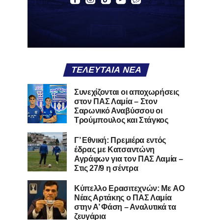
ΤΕΛΕΥΤΑΊΑ ΝΈΑ
Συνεχίζονται οι αποχωρήσεις
στον ΠΑΣ Λαμία – Στον
Σαρωνικό Αναβύσσου οι
Τρούμπουλος και Στάγκος
Γ’ Εθνική: Πρεμιέρα εντός
έδρας με Κατσαντώνη
Αγράφων για τον ΠΑΣ Λαμία –
Στις 27/9 η σέντρα
Kύπελλο Ερασιτεχνών: Με AO
Nέας Αρτάκης ο ΠΑΣ Λαμία
στην Α’ Φάση – Αναλυτικά τα
ζευγάρια