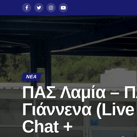
ΝΈΑ
ΠΑΣ Λαμία – 
Γιάννενα (Live
Chat +