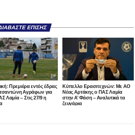
ΔΙΑΒΆΣΤΕ ΕΠΊΣΗΣ
νική: Πρεμιέρα εντός έδρας
Kύπελλο Ερασιτεχνών: Με AO
τσαντώνη Αγράφων για
Nέας Αρτάκης ο ΠΑΣ Λαμία
Σ Λαμία – Στις 27/9 η
στην Α’ Φάση – Αναλυτικά τα
α
ζευγάρια