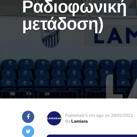
Ραδιοφωνική
μετάδοση)
Published
5 έτη ago
on
28/02/2021
By
Lamiara