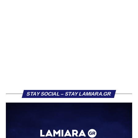
Βασίλη Τρούμπουλου, ο οποίος βρέθηκε στο στόχαστρο
αρκετών ομάδων το φετινό καλοκαίρι. Ανάμεσα στους
συλλόγους που ενδιαφέρθηκαν έντονα για την απόκτησή
του ήταν η Κόρινθος και ο Ιωνικός, με την ομάδα της
Κορίνθου να εμφανίζεται για μεγάλο χρονικό διάστημα ως
το φαβορί για την υπογραφή του. Ωστόσο, η εξέλιξη ήταν
διαφορετική, καθώς ο 23χρονος αμυντικός επέλεξε τελικά
τον Σαρωνικό Αναβύσσου, όπου θα συναντήσει ξανά τον
πρώην συμπαίκτη του στον ΠΑΣ Λαμία, Χρυσόστομο
Στάγκο.
Η ανακοίνωση για τον Βασίλη Τρούμπουλο
STAY SOCIAL – STAY LAMIARA.GR
«Ο Α.Ο. Σαρωνικός Αναβύσσου ανακοινώνει την
απόκτηση του ποδοσφαιριστή Βασίλη Τρούμπουλου.
Ο Βασίλης, ο οποίος είναι 23 χρονών (γεννημένος το
2003), αγωνίζεται ως στόπερ και αμυντικός μέσος και την
περσινή σεζόν πραγματοποίησε γεμάτη χρονιά στη Γ’