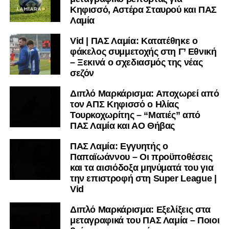
Κηφισσό, Αστέρα Σταυρού και ΠΑΣ
Λαμία
Vid | ΠΑΣ Λαμία: Κατατέθηκε ο
φάκελος συμμετοχής στη Γ’ Εθνική
– Ξεκινά ο σχεδιασμός της νέας
σεζόν
Διπλό Μαρκάρισμα: Αποχωρεί από
τον ΑΠΣ Κηφισσό ο Ηλίας
Τουρκοχωρίτης – “Ματιές” από
ΠΑΣ Λαμία και ΑΟ Θήβας
ΠΑΣ Λαμία: Εγγυητής ο
Παπαϊωάννου – Οι προϋποθέσεις
και τα αισιόδοξα μηνύματά του για
την επιστροφή στη Super League |
Vid
Διπλό Μαρκάρισμα: Εξελίξεις στα
μεταγραφικά του ΠΑΣ Λαμία – Ποιοι