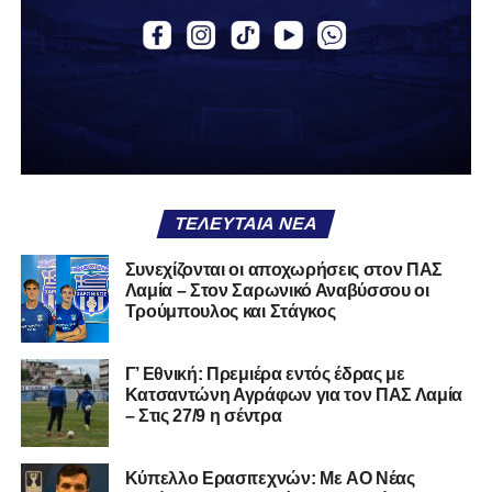
Εθνική με τα χρώματα του ΠΑΣ Λαμία.
Στο παρελθόν αγωνίστηκε στην ΑΕΚ Β’, με την οποία
κατέγραψε 10 συμμετοχές στη Super League 2, καθώς
επίσης σε Εθνικό και Ζάκυνθο. Ξεκίνησε την καριέρα του
από τα τμήματα υποδομής του ΠΑΣ Λαμία, φτάνοντας
μέχρι την πρώτη ομάδα, με την οποία πραγματοποίησε
συμμετοχή στη Super League απέναντι στον Παναιτωλικό
στις 26 Σεπτεμβρίου 2021.
ΤΕΛΕΥΤΑΊΑ ΝΈΑ
Καλωσορίζουμε τον Βασίλη στην οικογένεια του
Συνεχίζονται οι αποχωρήσεις στον ΠΑΣ
Λαμία – Στον Σαρωνικό Αναβύσσου οι
Σαρωνικού και του ευχόμαστε υγεία και πολλές
Τρούμπουλος και Στάγκος
επιτυχίες.»
Γ’ Εθνική: Πρεμιέρα εντός έδρας με
Κατσαντώνη Αγράφων για τον ΠΑΣ Λαμία
– Στις 27/9 η σέντρα
Η ανακοίνωση για τον Χρυσόστομο Στάγκο
«Ο Α.Ο. Σαρωνικός Αναβύσσου ανακοινώνει την
Kύπελλο Ερασιτεχνών: Με AO Nέας