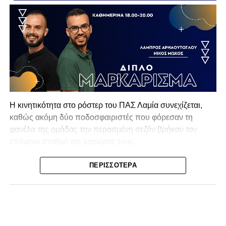
Η κινητικότητα στο ρόστερ του ΠΑΣ Λαμία συνεχίζεται,
καθώς ακόμη δύο ποδοσφαιριστές που φόρεσαν τη
φανέλα της ομάδας την περασμένη σεζόν βρήκαν τον
επόμενο σταθμό της καριέρας τους.
Ο λόγος για τον Βασίλη Τρούμπουλο και τον Χρυσόστομο
ΠΕΡΙΣΣΌΤΕΡΑ
Στάγκο, οι οποίοι θα συνεχίσουν μαζί την ποδοσφαιρική
τους πορεία στον Σαρωνικό Αναβύσσου, με τον σύλλογο
να ανακοινώνει επίσημα την απόκτησή τους.
Ιδιαίτερο ενδιαφέρον παρουσιάζει η περίπτωση του