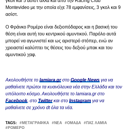
γκολ και 5 ασίστ αλλά και από την Racing Club
Montevideo με την οποία είχε 78 εμφανίσεις, 3 γκολ και 9
ασίστ.
Ο Φράνκο Ρομέρο είναι δεξιοπόδαρος και η βασική του
θέση είναι αυτή του κεντρικού αμυντικού. Παρόλο αυτά
μπορεί να αγωνιστεί και ως αριστερό στόπερ, ενώ αν
χρειαστεί καλύπτει τις θέσεις του δεξιού μπακ και του
αμυντικού χαφ.
Ακολουθήστε το
lamiara.gr
στο
Google News
για να
μαθαίνετε πρώτοι τα κυανόλευκα νέα στην Ελλάδα και τον
υπόλοιπο κόσμο. Ακολουθήστε το lamiara.gr στο
Facebook
, στο
Twitter
και στο
Instagram
για να
μαθαίνετε σε χρόνο dt όλα τα νέα.
TAGS:
ΜΕΤΑΓΡΑΦΙΚΆ
ΝΈΑ
ΟΜΆΔΑ
ΠΑΣ ΛΑΜΙΑ
ΡΟΜΕΡΟ