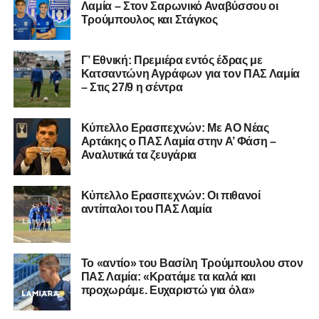
Λαμία – Στον Σαρωνικό Αναβύσσου οι
Ακολουθήστε το
lamiara.gr
στο
Google News
για να
Τρούμπουλος και Στάγκος
μαθαίνετε πρώτοι τα κυανόλευκα νέα στην Ελλάδα και τον
υπόλοιπο κόσμο. Ακολουθήστε το lamiara.gr στο
Facebook
, στο
Twitter
και στο
Instagram
για να
Γ’ Εθνική: Πρεμιέρα εντός έδρας με
Κατσαντώνη Αγράφων για τον ΠΑΣ Λαμία
μαθαίνετε σε χρόνο dt όλα τα νέα.
– Στις 27/9 η σέντρα
Kύπελλο Ερασιτεχνών: Με AO Nέας
Αρτάκης ο ΠΑΣ Λαμία στην Α’ Φάση –
Αναλυτικά τα ζευγάρια
Κύπελλο Ερασιτεχνών: Οι πιθανοί
αντίπαλοι του ΠΑΣ Λαμία
Το «αντίο» του Βασίλη Τρούμπουλου στον
ΠΑΣ Λαμία: «Κρατάμε τα καλά και
προχωράμε. Ευχαριστώ για όλα»