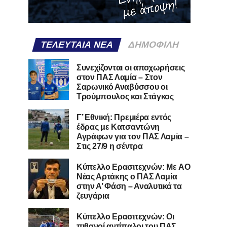
ΤΕΛΕΥΤΑΊΑ ΝΈΑ
ΔΗΜΟΦΙΛΉ
Συνεχίζονται οι αποχωρήσεις
στον ΠΑΣ Λαμία – Στον
Σαρωνικό Αναβύσσου οι
Τρούμπουλος και Στάγκος
Γ’ Εθνική: Πρεμιέρα εντός
έδρας με Κατσαντώνη
Αγράφων για τον ΠΑΣ Λαμία –
Στις 27/9 η σέντρα
Kύπελλο Ερασιτεχνών: Με AO
Nέας Αρτάκης ο ΠΑΣ Λαμία
στην Α’ Φάση – Αναλυτικά τα
ζευγάρια
Κύπελλο Ερασιτεχνών: Οι
πιθανοί αντίπαλοι του ΠΑΣ