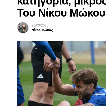
κατηγορία, μικρός
Του Νίκου Μώκου
23/03/2026
Νίκος Μώκος