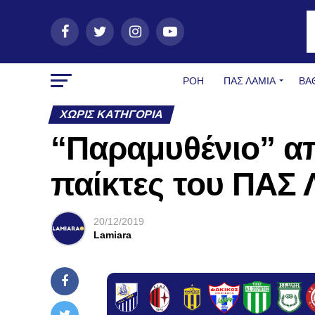
ΡΟΗ
ΠΑΣ ΛΑΜΊΑ
ΒΑ
ΧΩΡΊΣ ΚΑΤΗΓΟΡΊΑ
“Παραμυθένιο” α
παίκτες του ΠΑΣ Λ
20/12/2019
Lamiara