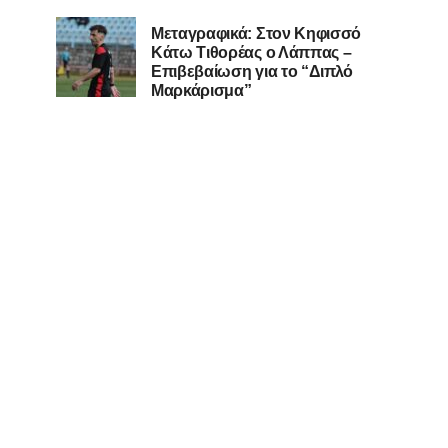
Μεταγραφικά: Στον Κηφισσό
Κάτω Τιθορέας ο Λάππας –
Επιβεβαίωση για το “Διπλό
Μαρκάρισμα”