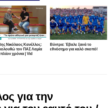
ης Νικόλαος Κανέλλος:
Βύντρα: Έβαλε ξανά το
ολουθώ τον ΠΑΣ Λαμία
εθνόσημο για καλό σκοπό!
 πλέον χρόνια | Vid
ος για την