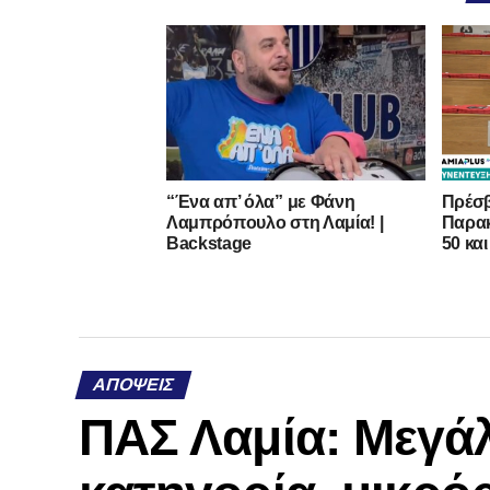
“Ένα απ’ όλα” με Φάνη
Πρέσβ
Λαμπρόπουλο στη Λαμία! |
Παρακ
Backstage
50 και
ΑΠΌΨΕΙΣ
ΠΑΣ Λαμία: Μεγάλ