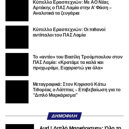
Kύπελλο Ερασιτεχνών: Με AO Nέας
Ακολουθήστε το
lamiara.gr
στο
Google News
για να
Αρτάκης ο ΠΑΣ Λαμία στην Α’ Φάση –
μαθαίνετε πρώτοι τα κυανόλευκα νέα στην Ελλάδα και τον
Αναλυτικά τα ζευγάρια
υπόλοιπο κόσμο. Ακολουθήστε το lamiara.gr στο
Facebook
, στο
Twitter
και στο
Instagram
για να
Κύπελλο Ερασιτεχνών: Οι πιθανοί
μαθαίνετε σε χρόνο dt όλα τα νέα.
αντίπαλοι του ΠΑΣ Λαμία
Το «αντίο» του Βασίλη Τρούμπουλου στον
ΠΑΣ Λαμία: «Κρατάμε τα καλά και
προχωράμε. Ευχαριστώ για όλα»
Μεταγραφικά: Στον Κηφισσό Κάτω
Τιθορέας ο Λάππας – Επιβεβαίωση για το
“Διπλό Μαρκάρισμα”
ΔΗΜΟΦΙΛΉ
Aud | Διπλό Μαρκάρισμα»: Όλο το