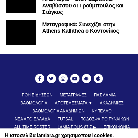
Αναβύσσου οι Τρούμπουλος και
Στάγκος
Mεταγραφικά: Συνεχίζει στην
Athens Kallithea ο Κοντονίκος
ΡΟΗ ΕΙΔΗΣΕΩΝ
ΜΕΤΑΓΡΑΦΕΣ
ΠΑΣ ΛΑΜΙΑ
ΒΑΘΜΟΛΟΓΙΑ
ΑΠΟΤΕΛΕΣΜΑΤΑ ▼
ΑΚΑΔΗΜΙΕΣ
ΒΑΘΜΟΛΟΓΙΑ ΑΚΑΔΗΜΙΩΝ
ΚΥΠΕΛΛΟ
ΝΕΑ ΑΠΟ ΕΛΛΑΔΑ
FUTSAL
ΠΟΔΟΣΦΑΙΡΟ ΓΥΝΑΙΚΩΝ
ALL TIME ROSTER
LAMIA POLIS 87,7 ▶︎
ΕΠΙΚΟΙΝΩΝΊΑ
Η ιστοσελίδα lamiara.gr χρησιμοποιεί cookies.