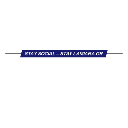
«Ο Α.Ο. Σαρωνικός Αναβύσσου ανακοινώνει την
απόκτηση του ποδοσφαιριστή Βασίλη Τρούμπουλου.
Ο Βασίλης, ο οποίος είναι 23 χρονών (γεννημένος το
2003), αγωνίζεται ως στόπερ και αμυντικός μέσος και την
περσινή σεζόν πραγματοποίησε γεμάτη χρονιά στη Γ’
Εθνική με τα χρώματα του ΠΑΣ Λαμία.
STAY SOCIAL – STAY LAMIARA.GR
Στο παρελθόν αγωνίστηκε στην ΑΕΚ Β’, με την οποία
κατέγραψε 10 συμμετοχές στη Super League 2, καθώς
επίσης σε Εθνικό και Ζάκυνθο. Ξεκίνησε την καριέρα του
από τα τμήματα υποδομής του ΠΑΣ Λαμία, φτάνοντας
μέχρι την πρώτη ομάδα, με την οποία πραγματοποίησε
συμμετοχή στη Super League απέναντι στον Παναιτωλικό
στις 26 Σεπτεμβρίου 2021.
Καλωσορίζουμε τον Βασίλη στην οικογένεια του
Σαρωνικού και του ευχόμαστε υγεία και πολλές