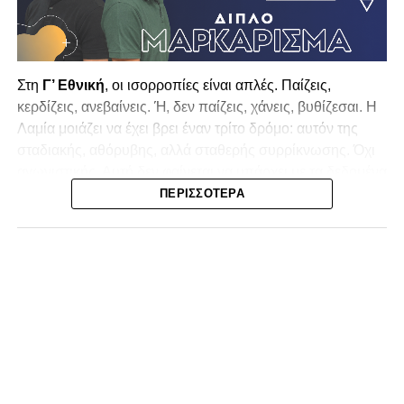
Στη
Γ’ Εθνική
, οι ισορροπίες είναι απλές. Παίζεις,
κερδίζεις, ανεβαίνεις. Ή, δεν παίζεις, χάνεις, βυθίζεσαι. Η
Λαμία
μοιάζει να έχει βρει έναν τρίτο δρόμο: αυτόν της
σταδιακής, αθόρυβης, αλλά σταθερής συρρίκνωσης. Όχι
αγωνιστικής. Αυτή δεν φαίνεται να υπάρχει με τα δεδομένα
της κατηγορίας. Της συρρίκνωσης της ίδιας της
ΠΕΡΙΣΣΌΤΕΡΑ
υπόστασής της.
Γράφει ο Νίκος Μώκος
Για μια ομάδα που πέρασε μια σχεδόν δεκαετία στα
σαλόνια της
Super League 1
, που έφτιαξε όνομα και
αναγνωρισιμότητα, δεν μπορεί η κουβέντα της πόλης να
είναι «μας αδικούν», «μας πολεμούν», «μας έχουν βάλει
στο μάτι».
Αυτά είναι πολυτέλειες των μικρών
.
Όχι των
ομάδων που ζητούν να παραμείνουν μεγάλες, έστω