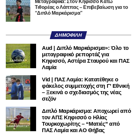
Αν η Λαμία συνεχίσει να μικραίνει τον εαυτό της, δεν θα
Μεταγραφικά: Στον Κηφισσό Κάτω
Τιθορέας ο Λάππας – Επιβεβαίωση για το
χρειαστεί κανείς άλλος να το κάνει.
“Διπλό Μαρκάρισμα”
Όταν αποφασίσει να συνειδητοποιήσει ότι είναι
μεγάλη, τότε η Γ’ Εθνική θα μοιάζει από μόνη της
ΔΗΜΟΦΙΛΉ
πολύ μικρή.
Aud | Διπλό Μαρκάρισμα»: Όλο το
Ακολουθήστε το
lamiara.gr
στο
Google News
για να
μεταγραφικό ρεπορτάζ για
μαθαίνετε πρώτοι τα κυανόλευκα νέα στην Ελλάδα και τον
Κηφισσό, Αστέρα Σταυρού και ΠΑΣ
υπόλοιπο κόσμο. Ακολουθήστε το lamiara.gr στο
Λαμία
Facebook
, στο
Twitter
και στο
Instagram
για να
Vid | ΠΑΣ Λαμία: Κατατέθηκε ο
μαθαίνετε σε χρόνο dt όλα τα νέα.
φάκελος συμμετοχής στη Γ’ Εθνική
– Ξεκινά ο σχεδιασμός της νέας
σεζόν
Διπλό Μαρκάρισμα: Αποχωρεί από
τον ΑΠΣ Κηφισσό ο Ηλίας
Τουρκοχωρίτης – “Ματιές” από
ΠΑΣ Λαμία και ΑΟ Θήβας