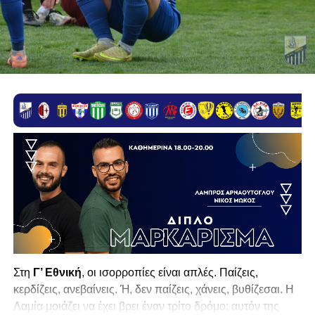
Στη
Γ’ Εθνική
, οι ισορροπίες είναι απλές. Παίζεις,
κερδίζεις, ανεβαίνεις. Ή, δεν παίζεις, χάνεις, βυθίζεσαι. Η
Λαμία
μοιάζει να έχει βρει έναν τρίτο δρόμο: αυτόν της