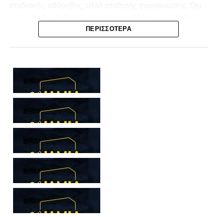
σταδιακής, αθόρυβης, αλλά σταθερής συρρίκνωσης. Όχι
αγωνιστικής. Αυτή δεν φαίνεται να υπάρχει με τα δεδομένα
της κατηγορίας. Της συρρίκνωσης της ίδιας της
ΠΕΡΙΣΣΌΤΕΡΑ
υπόστασής της.
Γράφει ο Νίκος Μώκος
Για μια ομάδα που πέρασε μια σχεδόν δεκαετία στα
σαλόνια της
Super League 1
, που έφτιαξε όνομα και
αναγνωρισιμότητα, δεν μπορεί η κουβέντα της πόλης να
είναι «μας αδικούν», «μας πολεμούν», «μας έχουν βάλει
στο μάτι».
Αυτά είναι πολυτέλειες των μικρών
.
Όχι των
ομάδων που ζητούν να παραμείνουν μεγάλες, έστω
και μέσα σε μια μικρή κατηγορία.
Η Λαμία, αντί να λειτουργεί ως το κεντρικό σημείο
αναφοράς του ποδοσφαιρικού χάρτη στον
Νομός
Φθιώτιδας
, επιτρέπει το αντίθετο: Να συζητείται ότι άλλοι
έχουν μεγαλύτερη επιρροή. Ακόμη κι εντός των τειχών.