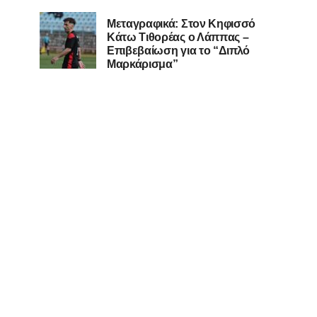
Μεταγραφικά: Στον Κηφισσό
Κάτω Τιθορέας ο Λάππας –
Επιβεβαίωση για το “Διπλό
Μαρκάρισμα”