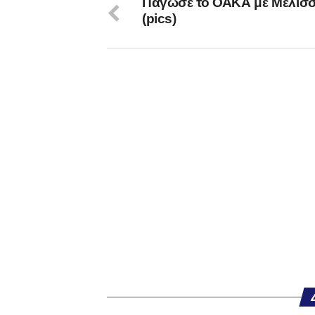
Πάγωσε το ΟΑΚΑ με Μελίσ
(pics)