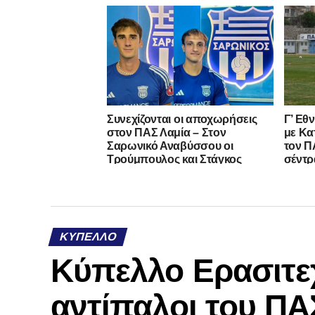
Συνεχίζονται οι αποχωρήσεις
Γ’ Εθ
στον ΠΑΣ Λαμία – Στον
με Κα
Σαρωνικό Αναβύσσου οι
τον ΠΑ
Τρούμπουλος και Στάγκος
σέντρ
ΚΎΠΕΛΛΟ
Κύπελλο Ερασιτε
αντίπαλοι του ΠΑ