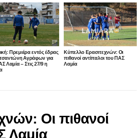
νική: Πρεμιέρα εντός έδρας
Κύπελλο Ερασιτεχνών: Οι
τσαντώνη Αγράφων για
πιθανοί αντίπαλοι του ΠΑΣ
Σ Λαμία – Στις 27/9 η
Λαμία
α
χνών: Οι πιθανοί
Σ Λαμία