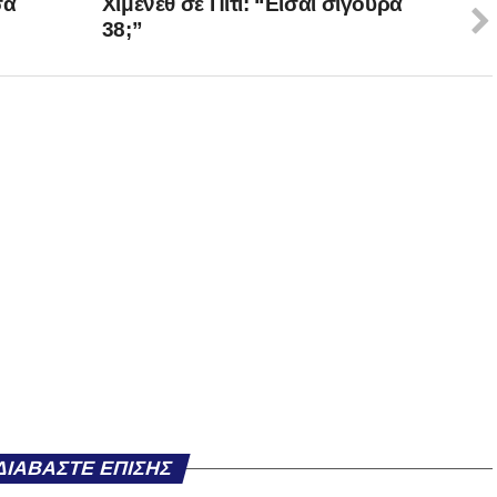
σα
Χιμένεθ σε Πίτι: “Είσαι σίγουρα
38;”
ΔΙΑΒΆΣΤΕ ΕΠΊΣΗΣ