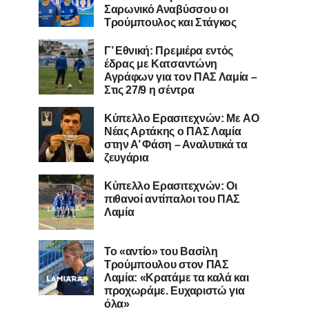
Σαρωνικό Αναβύσσου οι
Τρούμπουλος και Στάγκος
Γ’ Εθνική: Πρεμιέρα εντός
έδρας με Κατσαντώνη
Αγράφων για τον ΠΑΣ Λαμία –
Στις 27/9 η σέντρα
Kύπελλο Ερασιτεχνών: Με AO
Nέας Αρτάκης ο ΠΑΣ Λαμία
στην Α’ Φάση – Αναλυτικά τα
ζευγάρια
Κύπελλο Ερασιτεχνών: Οι
πιθανοί αντίπαλοι του ΠΑΣ
Λαμία
Το «αντίο» του Βασίλη
Τρούμπουλου στον ΠΑΣ
Λαμία: «Κρατάμε τα καλά και
προχωράμε. Ευχαριστώ για
όλα»