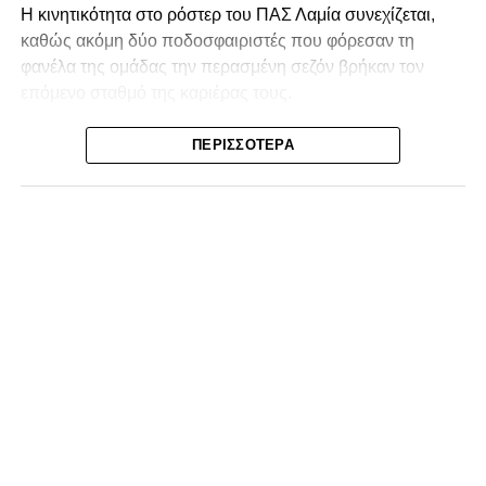
Η κινητικότητα στο ρόστερ του ΠΑΣ Λαμία συνεχίζεται,
καθώς ακόμη δύο ποδοσφαιριστές που φόρεσαν τη
φανέλα της ομάδας την περασμένη σεζόν βρήκαν τον
επόμενο σταθμό της καριέρας τους.
Ο λόγος για τον Βασίλη Τρούμπουλο και τον Χρυσόστομο
ΠΕΡΙΣΣΌΤΕΡΑ
Στάγκο, οι οποίοι θα συνεχίσουν μαζί την ποδοσφαιρική
τους πορεία στον Σαρωνικό Αναβύσσου, με τον σύλλογο
να ανακοινώνει επίσημα την απόκτησή τους.
Ιδιαίτερο ενδιαφέρον παρουσιάζει η περίπτωση του
Βασίλη Τρούμπουλου, ο οποίος βρέθηκε στο στόχαστρο
αρκετών ομάδων το φετινό καλοκαίρι. Ανάμεσα στους
συλλόγους που ενδιαφέρθηκαν έντονα για την απόκτησή
του ήταν η Κόρινθος και ο Ιωνικός, με την ομάδα της
Κορίνθου να εμφανίζεται για μεγάλο χρονικό διάστημα ως
το φαβορί για την υπογραφή του. Ωστόσο, η εξέλιξη ήταν
διαφορετική, καθώς ο 23χρονος αμυντικός επέλεξε τελικά
τον Σαρωνικό Αναβύσσου, όπου θα συναντήσει ξανά τον