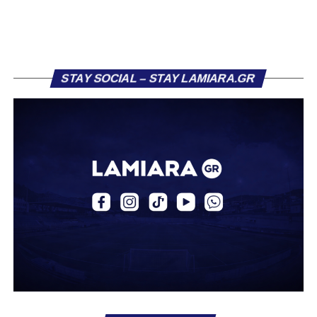
πρώην συμπαίκτη του στον ΠΑΣ Λαμία, Χρυσόστομο
Στάγκο.
Η ανακοίνωση για τον Βασίλη Τρούμπουλο
STAY SOCIAL – STAY LAMIARA.GR
«Ο Α.Ο. Σαρωνικός Αναβύσσου ανακοινώνει την
απόκτηση του ποδοσφαιριστή Βασίλη Τρούμπουλου.
Ο Βασίλης, ο οποίος είναι 23 χρονών (γεννημένος το
2003), αγωνίζεται ως στόπερ και αμυντικός μέσος και την
περσινή σεζόν πραγματοποίησε γεμάτη χρονιά στη Γ’
Εθνική με τα χρώματα του ΠΑΣ Λαμία.
Στο παρελθόν αγωνίστηκε στην ΑΕΚ Β’, με την οποία
κατέγραψε 10 συμμετοχές στη Super League 2, καθώς
επίσης σε Εθνικό και Ζάκυνθο. Ξεκίνησε την καριέρα του
από τα τμήματα υποδομής του ΠΑΣ Λαμία, φτάνοντας
μέχρι την πρώτη ομάδα, με την οποία πραγματοποίησε
συμμετοχή στη Super League απέναντι στον Παναιτωλικό