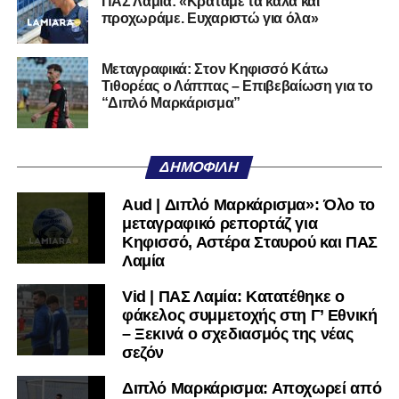
ΠΑΣ Λαμία: «Κρατάμε τα καλά και
προχωράμε. Ευχαριστώ για όλα»
Τον καλωσορίζουμε στην οικογένεια του Σαρωνικού και
του ευχόμαστε υγεία και επιτυχίες.»
Μεταγραφικά: Στον Κηφισσό Κάτω
Τιθορέας ο Λάππας – Επιβεβαίωση για το
Ακολουθήστε το
lamiara.gr
στο
Google News
για να
“Διπλό Μαρκάρισμα”
μαθαίνετε πρώτοι τα κυανόλευκα νέα στην Ελλάδα και τον
υπόλοιπο κόσμο. Ακολουθήστε το lamiara.gr στο
Facebook
, στο
Twitter
και στο
Instagram
για να
ΔΗΜΟΦΙΛΉ
μαθαίνετε σε χρόνο dt όλα τα νέα.
Aud | Διπλό Μαρκάρισμα»: Όλο το
μεταγραφικό ρεπορτάζ για
Κηφισσό, Αστέρα Σταυρού και ΠΑΣ
Λαμία
Vid | ΠΑΣ Λαμία: Κατατέθηκε ο
φάκελος συμμετοχής στη Γ’ Εθνική
– Ξεκινά ο σχεδιασμός της νέας
σεζόν
Διπλό Μαρκάρισμα: Αποχωρεί από