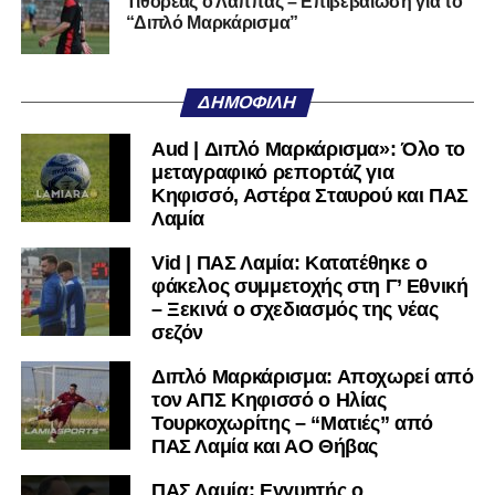
Τιθορέας ο Λάππας – Επιβεβαίωση για το
το 1-0 να διατηρείται μέχρι το τελικό σφύριγμα.
“Διπλό Μαρκάρισμα”
ΑΟ Τρίκαλα:
Στάγκος, Διαμαντής, Ματθαίου Ν.,
Κουφιώτης, Μαργαρίτης Α., Τρούμπουλος, Φράγκος,
ΔΗΜΟΦΙΛΉ
Αλτάνης, Βρέττας, Τσιάκας, Ντότης
Aud | Διπλό Μαρκάρισμα»: Όλο το
ΠΑΣ Λαμία:
Λαζαρίνας, Λαμπίρης, Ορφανός, Κοκκίνης,
μεταγραφικό ρεπορτάζ για
Παπαδάκος, Αντερέμι, Κάτανας, Βασίλας, Σκόνδρας Α.,
Κηφισσό, Αστέρα Σταυρού και ΠΑΣ
Μέτσε, Κακάμης
Λαμία
Vid | ΠΑΣ Λαμία: Κατατέθηκε ο
Ακολουθήστε το
lamiara.gr
στο
Google News
για να
φάκελος συμμετοχής στη Γ’ Εθνική
μαθαίνετε πρώτοι τα κυανόλευκα νέα στην Ελλάδα και τον
– Ξεκινά ο σχεδιασμός της νέας
υπόλοιπο κόσμο. Ακολουθήστε το lamiara.gr στο
σεζόν
Facebook
, στο
Twitter
και στο
Instagram
για να
μαθαίνετε σε χρόνο dt όλα τα νέα.
Διπλό Μαρκάρισμα: Αποχωρεί από
τον ΑΠΣ Κηφισσό ο Ηλίας
Τουρκοχωρίτης – “Ματιές” από
ΠΑΣ Λαμία και ΑΟ Θήβας
ΠΑΣ Λαμία: Εγγυητής ο