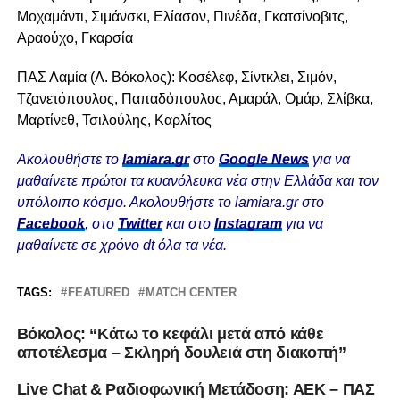
Μοχαμάντι, Σιμάνσκι, Ελίασον, Πινέδα, Γκατσίνοβιτς,
Αραούχο, Γκαρσία
ΠΑΣ Λαμία (Λ. Βόκολος): Κοσέλεφ, Σίντκλει, Σιμόν,
Τζανετόπουλος, Παπαδόπουλος, Αμαράλ, Ομάρ, Σλίβκα,
Μαρτίνεθ, Τσιλούλης, Καρλίτος
Ακολουθήστε το
lamiara.gr
στο
Google News
για να
μαθαίνετε πρώτοι τα κυανόλευκα νέα στην Ελλάδα και τον
υπόλοιπο κόσμο. Ακολουθήστε το lamiara.gr στο
Facebook
, στο
Twitter
και στο
Instagram
για να
μαθαίνετε σε χρόνο dt όλα τα νέα.
TAGS:
FEATURED
MATCH CENTER
Βόκολος: “Κάτω το κεφάλι μετά από κάθε
αποτέλεσμα – Σκληρή δουλειά στη διακοπή”
Live Chat & Ραδιοφωνική Μετάδοση: ΑΕΚ – ΠΑΣ