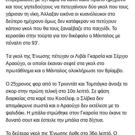
και τους γηπεδούχους να πετυχαίνουν δύο γκολ που τους
χάρισαν τη νίκη. Άλλαξαν εικόνα οι κυανόλευκοι στο
δεύτερο ημίχρονο όμως δεν κατάφεραν να πετύχουν
κάποιο γκολ που θα τους ξαναέβαζε στο παιχνίδι. Το
κερασάκι στην τούρτα για τον δικέφαλο ο Μάνταλος με
πέναλτι στο 93′.
Tα γκολ της Ένωσης πέτυχαν οι Λιβάι Γκαρσία και Σέρχιο
Αραούχο, οι οποίοι έκαναν σεφτέ στα γκολ στο
πρωτάθλημα και ο Μάνταλος ολοκλήρωσε τον θρίαμβο.
Ο 25χρονος φορ από το Τρινιντάτ και Τομπάγκο άνοιξε το
σκορ στην πρώτη τελική στο 10ο λεπτό. Σε φάση
διαρκείας στα καρέ του Κοσέλεφ, ο Σλίβκα δεν
απομάκρυνε σωστά και ο Αραούχο δεν εκτέλεσε με το
ψαλιδάκι. Η μπάλα στρώθηκε στον Γκαρσία που έκανε το
δυνατό σουτ και έστειλε την μπάλα στα δίχτυα.
Το δεύτερο γκολ της Ένωσης ήρθε στο 36ο λεπτό. Ο