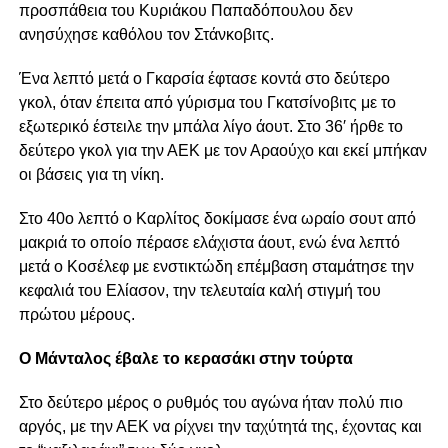
προσπάθεια του Κυριάκου Παπαδόπουλου δεν
ανησύχησε καθόλου τον Στάνκοβιτς.
Ένα λεπτό μετά ο Γκαρσία έφτασε κοντά στο δεύτερο
γκολ, όταν έπειτα από γύρισμα του Γκατσίνοβιτς με το
εξωτερικό έστειλε την μπάλα λίγο άουτ. Στο 36′ ήρθε το
δεύτερο γκολ για την ΑΕΚ με τον Αραούχο και εκεί μπήκαν
οι βάσεις για τη νίκη.
Στο 40ο λεπτό ο Καρλίτος δοκίμασε ένα ωραίο σουτ από
μακριά το οποίο πέρασε ελάχιστα άουτ, ενώ ένα λεπτό
μετά ο Κοσέλεφ με ενστικτώδη επέμβαση σταμάτησε την
κεφαλιά του Ελίασον, την τελευταία καλή στιγμή του
πρώτου μέρους.
Ο Μάνταλος έβαλε το κερασάκι στην τούρτα
Στο δεύτερο μέρος ο ρυθμός του αγώνα ήταν πολύ πιο
αργός, με την ΑΕΚ να ρίχνει την ταχύτητά της, έχοντας και