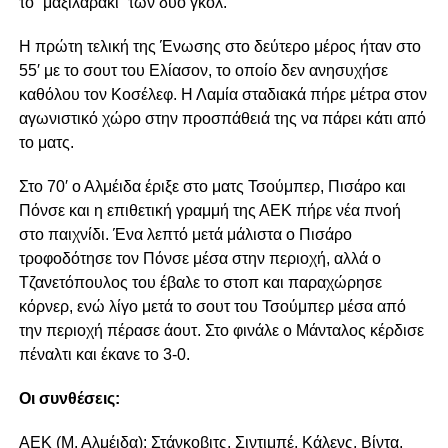
το “μαξιλαράκι” των δύο γκολ.
Η πρώτη τελική της Ένωσης στο δεύτερο μέρος ήταν στο
55′ με το σουτ του Ελίασον, το οποίο δεν ανησυχήσε
καθόλου τον Κοσέλεφ. Η Λαμία σταδιακά πήρε μέτρα στον
αγωνιστικό χώρο στην προσπάθειά της να πάρει κάτι από
το ματς.
Στο 70′ ο Αλμέιδα έριξε στο ματς Τσούμπερ, Πισάρο και
Πόνσε και η επιθετική γραμμή της ΑΕΚ πήρε νέα πνοή
στο παιχνίδι. Ένα λεπτό μετά μάλιστα ο Πισάρο
τροφοδότησε τον Πόνσε μέσα στην περιοχή, αλλά ο
Τζανετόπουλος του έβαλε το στοπ και παραχώρησε
κόρνερ, ενώ λίγο μετά το σουτ του Τσούμπερ μέσα από
την περιοχή πέρασε άουτ. Στο φινάλε ο Μάνταλος κέρδισε
πέναλτι και έκανε το 3-0.
Οι συνθέσεις:
ΑΕΚ (Μ. Αλμέιδα): Στάνκοβιτς, Σιντιμπέ, Κάλενς, Βίντα,