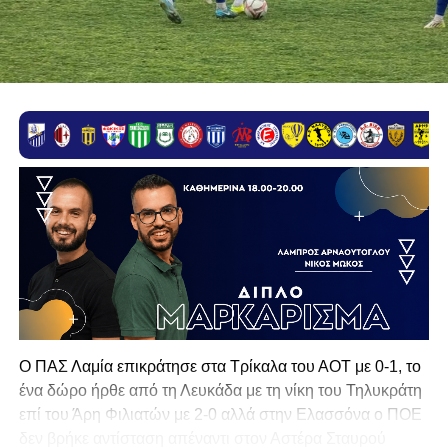
Ο ΠΑΣ Λαμία επικράτησε στα Τρίκαλα του ΑΟΤ με 0-1, το
ένα δώρο ήρθε από τη Λευκάδα με τη νίκη του Τηλυκράτη
επί του Άρη Φιλιατών με 2-0 αλλά στην Ελασσόνα ο ΠΟΕ
δεν βρήκε αντίσταση απέναντι στον Αστέρα Σταυρού