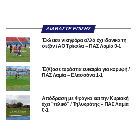
ΔΙΑΒΆΣΤΕ ΕΠΊΣΗΣ
Έκλεισε νικηφόρα αλλά όχι ιδανικά τη
σεζόν / ΑΟ Τρίκαλα – ΠΑΣ Λαμία 0-1
Έ(Χ)ασε τεράστια ευκαιρία για κορυφή /
ΠΑΣ Λαμία – Ελασσόνα 1-1
Απόδραση με Φράγκο και την Κυριακή
έχει “τελικό” / Τηλυκράτης – ΠΑΣ Λαμία
0-1