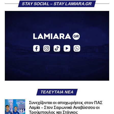
ευκαιρία, η Λαμία κατάφερε να ανοίξει το σκορ. Στο 26’,
STAY SOCIAL – STAY LAMIARA.GR
μετά από εκτέλεση κόρνερ, ο Τρούμπουλος βρήκε τη
μπάλα και ο Κουφιώτης με κεφαλιά την έστειλε στα δίχτυα
του Λαζαρίνα για το 1-0.
Το γκολ αυτό άλλαξε τη ροή του αγώνα, δίνοντας
ψυχολογία στη Λαμία που άρχισε να κρατά περισσότερο
την κατοχή. Τα Τρίκαλα προσπάθησαν να αντιδράσουν,
χωρίς όμως να δημιουργούν ουσιαστικές ευκαιρίες,
καθώς η άμυνα των παικτών του Βαγγέλη Στουρνάρα
λειτουργούσε αποτελεσματικά. Μέχρι το τέλος του πρώτου
μέρους, το ενδιαφέρον μεταφέρθηκε κυρίως στην εξέδρα,
με τον αγώνα να μην προσφέρει ιδιαίτερες συγκινήσεις.
Στο 45’ σημειώθηκε ένταση μετά από σκληρό μαρκάρισμα,
με τον διαιτητή να δείχνει κίτρινες κάρτες και στις δύο
ΤΕΛΕΥΤΑΊΑ ΝΈΑ
πλευρές, χωρίς όμως να αλλάξει κάτι στο σκορ.
Συνεχίζονται οι αποχωρήσεις στον ΠΑΣ
Το δεύτερο ημίχρονο ξεκίνησε σε παρόμοιο ρυθμό, ενώ το
Λαμία – Στον Σαρωνικό Αναβύσσου οι
δεύτερο γκολ της Ελασσόνας σε άλλο παιχνίδι μείωσε
Τρούμπουλος και Στάγκος