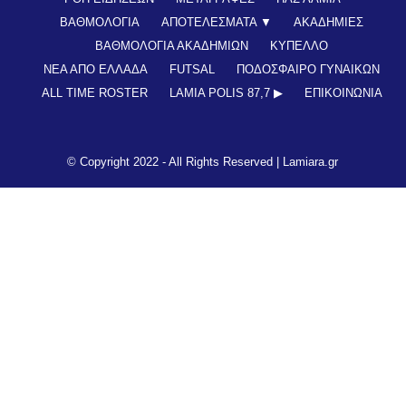
ΒΑΘΜΟΛΟΓΙΑ
ΑΠΟΤΕΛΕΣΜΑΤΑ ▼
ΑΚΑΔΗΜΙΕΣ
ΒΑΘΜΟΛΟΓΙΑ ΑΚΑΔΗΜΙΩΝ
ΚΥΠΕΛΛΟ
ΝΕΑ ΑΠΟ ΕΛΛΑΔΑ
FUTSAL
ΠΟΔΟΣΦΑΙΡΟ ΓΥΝΑΙΚΩΝ
ALL TIME ROSTER
LAMIA POLIS 87,7 ▶︎
ΕΠΙΚΟΙΝΩΝΊΑ
© Copyright 2022 - All Rights Reserved |
Lamiara.gr