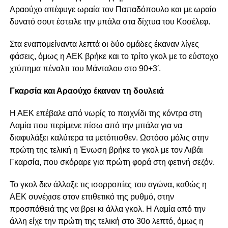
Αραούχο απέφυγε ωραία τον Παπαδόπουλο και με ωραίο
δυνατό σουτ έστειλε την μπάλα στα δίχτυα του Κοσέλεφ.
Στα εναπομείναντα λεπτά οι δύο ομάδες έκαναν λίγες
φάσεις, όμως η ΑΕΚ βρήκε και το τρίτο γκολ με το εύστοχο
χτύπημα πέναλτι του Μάνταλου στο 90+3′.
Γκαρσία και Αραούχο έκαναν τη δουλειά
Η ΑΕΚ επέβαλε από νωρίς το παιχνίδι της κόντρα στη
Λαμία που περίμενε πίσω από την μπάλα για να
διαφυλάξει καλύτερα τα μετόπισθεν. Ωστόσο μόλις στην
πρώτη της τελική η Ένωση βρήκε το γκολ με τον Λιβάι
Γκαρσία, που σκόραρε για πρώτη φορά στη φετινή σεζόν.
Το γκολ δεν άλλαξε τις ισορροπίες του αγώνα, καθώς η
ΑΕΚ συνέχισε στον επιθετικό της ρυθμό, στην
προσπάθειά της να βρει κι άλλα γκολ. Η Λαμία από την
άλλη είχε την πρώτη της τελική στο 30ο λεπτό, όμως η