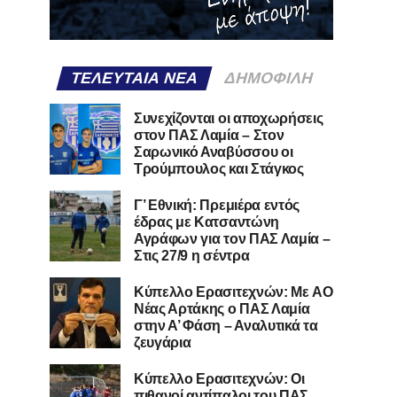
ΤΕΛΕΥΤΑΊΑ ΝΈΑ
ΔΗΜΟΦΙΛΉ
Συνεχίζονται οι αποχωρήσεις
στον ΠΑΣ Λαμία – Στον
Σαρωνικό Αναβύσσου οι
Τρούμπουλος και Στάγκος
Γ’ Εθνική: Πρεμιέρα εντός
έδρας με Κατσαντώνη
Αγράφων για τον ΠΑΣ Λαμία –
Στις 27/9 η σέντρα
Kύπελλο Ερασιτεχνών: Με AO
Nέας Αρτάκης ο ΠΑΣ Λαμία
στην Α’ Φάση – Αναλυτικά τα
ζευγάρια
Κύπελλο Ερασιτεχνών: Οι
πιθανοί αντίπαλοι του ΠΑΣ