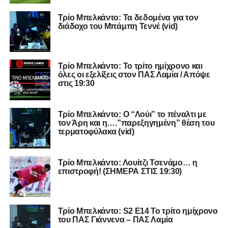
Tρίο Μπελκάντο: Τα δεδομένα για τον
διάδοχο του Μπάμπη Τεννέ (vid)
Τρίο Μπελκάντο: Το τρίτο ημίχρονο και
όλες οι εξελίξεις στον ΠΑΣ Λαμία / Απόψε
στις 19:30
Τρίο Μπελκάντο: O “Λούι” το πέναλτι με
τον Άρη και η….”παρεξηγημένη” θέση του
τερματοφύλακα (vid)
Τρίο Μπελκάντο: Λουίτζι Τσενάμο… η
επιστροφή! (ΣΗΜΕΡΑ ΣΤΙΣ 19:30)
Τρίο Μπελκάντο: S2 E14 Το τρίτο ημίχρονο
του ΠΑΣ Γιάννενα – ΠΑΣ Λαμία