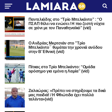
Παντελιάδης στο “Τρίο Μπελκάντο” : “Ο
ΠΣΑΠ θέλει να ενώσει / Η πιο ζεστή νύχτα
σε χιόνι με τον Παναθηναϊκό” (vid)
O Aνδρέας Μκρτσιάν στο ”Τρίο
Μπελκάντο΄΄ θυμάται την χρονιά ανόδου
στην Β’ Εθνική (vid)
Πίτκας στο Τρίο Μπελκάντο: “Ομάδα
ορόσημο για εμένα η Λαμία” (vid)
Ζαλαώρας: «Πρέπει να στηρίξουμε τα δικά
μας παιδιά! / Η Φθιώτιδα έχει πολλά
ταλέντα»(vid)