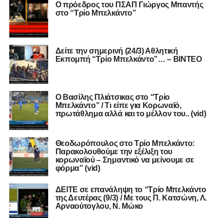
Ο πρόεδρος του ΠΣΑΠ Γιώργος Μπαντής
στο “Τρίο Μπελκάντο”
Δείτε την σημερινή (24/3) Αθλητική
Εκπομπή “Τρίο Μπελκάντο”… – BINTEO
Ο Βασίλης Πλιάτσικας στο “Τρίο
Μπελκάντο” / Τι είπε για Κορωναϊό,
πρωτάθλημα αλλά και το μέλλον του.. (vid)
Θεοδωρόπουλος στο Τρίο Μπελκάντο:
Παρακολουθούμε την εξέλιξη του
κορωναϊού – Σημαντικό να μείνουμε σε
φόρμα” (vid)
ΔΕΙΤΕ σε επανάληψη το “Τρίο Μπελκάντο
της Δευτέρας (9/3) / Με τους Π. Κατσώνη, Λ.
Αρναούτογλου, Ν. Μώκο