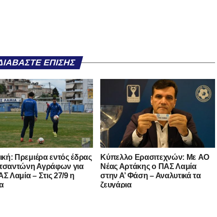
ΔΙΑΒΆΣΤΕ ΕΠΊΣΗΣ
νική: Πρεμιέρα εντός έδρας
Kύπελλο Ερασιτεχνών: Με AO
τσαντώνη Αγράφων για
Nέας Αρτάκης ο ΠΑΣ Λαμία
Σ Λαμία – Στις 27/9 η
στην Α’ Φάση – Αναλυτικά τα
α
ζευγάρια