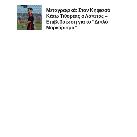
Μεταγραφικά: Στον Κηφισσό
Κάτω Τιθορέας ο Λάππας –
Επιβεβαίωση για το “Διπλό
Μαρκάρισμα”