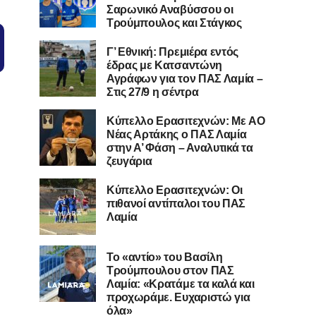
Σαρωνικό Αναβύσσου οι
Τρούμπουλος και Στάγκος
Γ’ Εθνική: Πρεμιέρα εντός
έδρας με Κατσαντώνη
Αγράφων για τον ΠΑΣ Λαμία –
Στις 27/9 η σέντρα
Kύπελλο Ερασιτεχνών: Με AO
Nέας Αρτάκης ο ΠΑΣ Λαμία
στην Α’ Φάση – Αναλυτικά τα
ζευγάρια
Κύπελλο Ερασιτεχνών: Οι
πιθανοί αντίπαλοι του ΠΑΣ
Λαμία
Το «αντίο» του Βασίλη
Τρούμπουλου στον ΠΑΣ
Λαμία: «Κρατάμε τα καλά και
προχωράμε. Ευχαριστώ για
όλα»