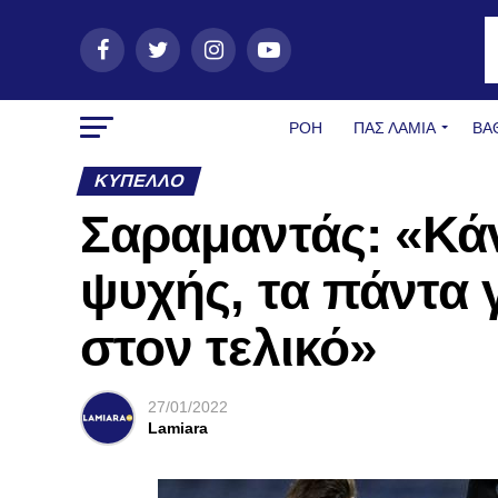
ΡΟΗ
ΠΑΣ ΛΑΜΊΑ
ΒΑ
ΚΎΠΕΛΛΟ
Σαραμαντάς: «Κά
ψυχής, τα πάντα 
στον τελικό»
27/01/2022
Lamiara