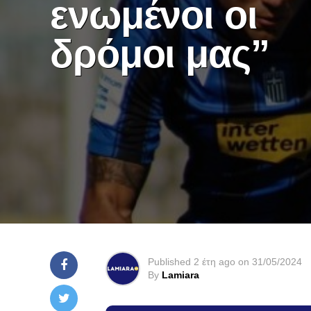
ενωμένοι οι
δρόμοι μας”
Published
2 έτη ago
on
31/05/2024
By
Lamiara