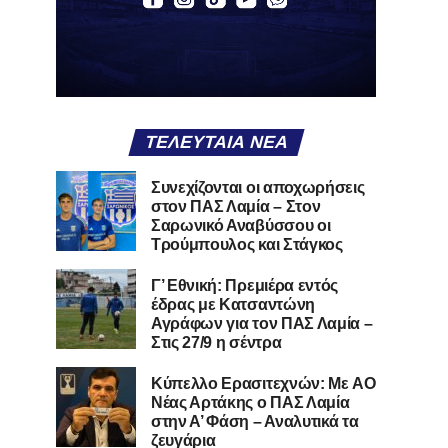
ΤΕΛΕΥΤΑΊΑ ΝΈΑ
Συνεχίζονται οι αποχωρήσεις
στον ΠΑΣ Λαμία – Στον
Σαρωνικό Αναβύσσου οι
Τρούμπουλος και Στάγκος
Γ’ Εθνική: Πρεμιέρα εντός
έδρας με Κατσαντώνη
Αγράφων για τον ΠΑΣ Λαμία –
Στις 27/9 η σέντρα
Kύπελλο Ερασιτεχνών: Με AO
Nέας Αρτάκης ο ΠΑΣ Λαμία
στην Α’ Φάση – Αναλυτικά τα
ζευγάρια