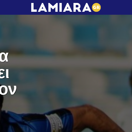
ία
ει
λον