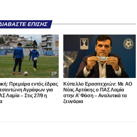
ΔΙΑΒΆΣΤΕ ΕΠΊΣΗΣ
νική: Πρεμιέρα εντός έδρας
Kύπελλο Ερασιτεχνών: Με AO
τσαντώνη Αγράφων για
Nέας Αρτάκης ο ΠΑΣ Λαμία
Σ Λαμία – Στις 27/9 η
στην Α’ Φάση – Αναλυτικά τα
α
ζευγάρια