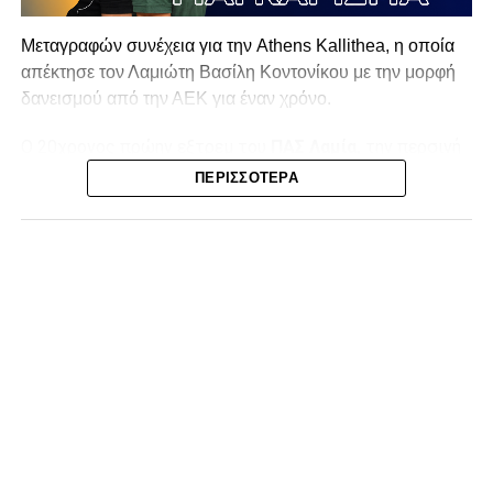
Μεταγραφών συνέχεια για την Athens Kallithea, η οποία
απέκτησε τον Λαμιώτη Βασίλη Κοντονίκου με την μορφή
δανεισμού από την ΑΕΚ για έναν χρόνο.
Ο 20χρονος πρώην εξτρεμ του
ΠΑΣ Λαμία,
την περσινή
σεζόν στην Superbet League 2 είχε απολογισμό 20
ΠΕΡΙΣΣΌΤΕΡΑ
συμμετοχές, δύο γκολ και ισάριθμες ασίστ με τον ΠΑΣ
Γιάννινα. Στο παρελθόν έχει αγωνιστεί σε Λαμία (10
συμμετοχές, ένα γκολ) και ΑΕΚ Β (12 συμμετοχές, τρία
γκολ και δύο ασίστ).
Η ανακοίνωση της ΠΑΕ:
«Η Athens Kallithea FC ανακοινώνει την απόκτηση του
εξτρέμ Βασίλη Κοντονίκου, 20 ετών, με τη μορφή
δανεισμού από την ΑΕΚ.
Γεννημένος στη Λαμία, ο Κοντονίκος αναδείχθηκε από την
ακαδημία του ΠΑΣ Λαμία και πραγματοποίησε το