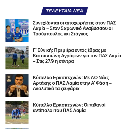
Facebook
, στο
Twitter
και στο
Instagram
για να
ΤΕΛΕΥΤΑΊΑ ΝΈΑ
μαθαίνετε σε χρόνο dt όλα τα νέα.
Συνεχίζονται οι αποχωρήσεις στον ΠΑΣ
Λαμία – Στον Σαρωνικό Αναβύσσου οι
Τρούμπουλος και Στάγκος
Γ’ Εθνική: Πρεμιέρα εντός έδρας με
Κατσαντώνη Αγράφων για τον ΠΑΣ Λαμία
– Στις 27/9 η σέντρα
Kύπελλο Ερασιτεχνών: Με AO Nέας
Αρτάκης ο ΠΑΣ Λαμία στην Α’ Φάση –
Αναλυτικά τα ζευγάρια
Κύπελλο Ερασιτεχνών: Οι πιθανοί
αντίπαλοι του ΠΑΣ Λαμία