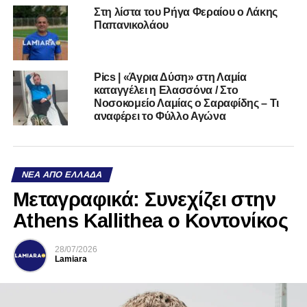
Στη λίστα του Ρήγα Φεραίου ο Λάκης
Παπανικολάου
Pics | «Άγρια Δύση» στη Λαμία
καταγγέλει η Ελασσόνα / Στο
Νοσοκομείο Λαμίας ο Σαραφίδης – Τι
αναφέρει το Φύλλο Αγώνα
ΝΈΑ ΑΠΌ ΕΛΛΆΔΑ
Mεταγραφικά: Συνεχίζει στην
Athens Kallithea ο Κοντονίκος
28/07/2026
Lamiara