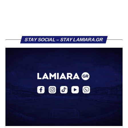
ντεμπούτο του με την πρώτη ομάδα τη σεζόν 2023/24.
Στους τελευταίους τρεις μήνες της αγωνιστικής περιόδου
κατέγραψε οκτώ συμμετοχές, πετυχαίνοντας ένα γκολ,
επίδοση που του χάρισε τη μεταγραφή του στην ΑΕΚ τον
Ιούλιο 2024.
STAY SOCIAL – STAY LAMIARA.GR
Στην πρώτη του σεζόν στην ΑΕΚ, σημείωσε τρία γκολ
και μοίρασε δύο ασίστ σε 12 συμμετοχές με την ΑΕΚ Β.
Την περασμένη αγωνιστική περίοδο αγωνίστηκε ως
δανεικός στον ΠΑΣ Γιάννινα, όπου απέκτησε πολύτιμες
εμπειρίες, καταγράφοντας δύο γκολ και δύο ασίστ σε
20 αγώνες. Σε διεθνές επίπεδο, ο Κοντονίκος φόρεσε τη
φανέλα της Εθνικής Ελλάδας Κ19, μετρώντας 10
συμμετοχές και δύο γκολ.
Καλωσήρθες, Βασίλη».
Ακολουθήστε το
lamiara.gr
στο
Google News
για να
μαθαίνετε πρώτοι τα κυανόλευκα νέα στην Ελλάδα και τον
υπόλοιπο κόσμο. Ακολουθήστε το lamiara.gr στο