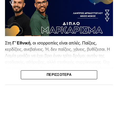
Στη
Γ’ Εθνική
, οι ισορροπίες είναι απλές. Παίζεις,
κερδίζεις, ανεβαίνεις. Ή, δεν παίζεις, χάνεις, βυθίζεσαι. Η
Λαμία
μοιάζει να έχει βρει έναν τρίτο δρόμο: αυτόν της
σταδιακής, αθόρυβης, αλλά σταθερής συρρίκνωσης. Όχι
αγωνιστικής. Αυτή δεν φαίνεται να υπάρχει με τα δεδομένα
της κατηγορίας. Της συρρίκνωσης της ίδιας της
ΠΕΡΙΣΣΌΤΕΡΑ
υπόστασής της.
Γράφει ο Νίκος Μώκος
Για μια ομάδα που πέρασε μια σχεδόν δεκαετία στα
σαλόνια της
Super League 1
, που έφτιαξε όνομα και
αναγνωρισιμότητα, δεν μπορεί η κουβέντα της πόλης να