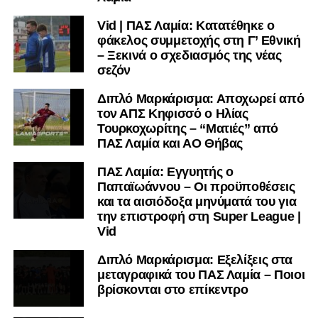
Facebook
, στο
Twitter
και στο
Instagram
για να
Vid | ΠΑΣ Λαμία: Κατατέθηκε ο
μαθαίνετε σε χρόνο dt όλα τα νέα.
φάκελος συμμετοχής στη Γ’ Εθνική
– Ξεκινά ο σχεδιασμός της νέας
σεζόν
Διπλό Μαρκάρισμα: Αποχωρεί από
τον ΑΠΣ Κηφισσό ο Ηλίας
Τουρκοχωρίτης – “Ματιές” από
ΠΑΣ Λαμία και ΑΟ Θήβας
ΠΑΣ Λαμία: Εγγυητής ο
Παπαϊωάννου – Οι προϋποθέσεις
και τα αισιόδοξα μηνύματά του για
την επιστροφή στη Super League |
Vid
Διπλό Μαρκάρισμα: Εξελίξεις στα
μεταγραφικά του ΠΑΣ Λαμία – Ποιοι
βρίσκονται στο επίκεντρο