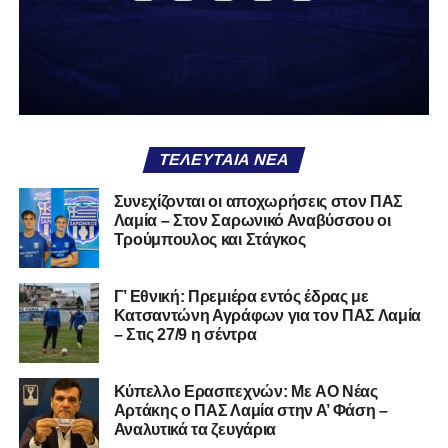
δείχνει να μην ξέρει τι θέλει να είναι. Και αυτό είναι πάντα
χειρότερο από το να ξέρεις ότι είσαι μικρός.
Το πιο ανησυχητικό δεν είναι η κατηγορία, είναι ότι
φίλαθλοι και περίγυρος, αντί για παράγοντες
σταθερότητας, γίνονται πολλαπλασιαστές αμφιβολίας.
ΤΕΛΕΥΤΑΊΑ ΝΈΑ
Ασχολούνται περισσότερο με τις «χάρες» των άλλων
παρά με τις δικές τους αδυναμίες. Σαν να ψάχνεις
Συνεχίζονται οι αποχωρήσεις στον ΠΑΣ
στον διπλανό το γιατί δεν βρέχει, ενώ κρατάς
Λαμία – Στον Σαρωνικό Αναβύσσου οι
ομπρέλα μέσα στο σαλόνι.
Τρούμπουλος και Στάγκος
Μια
ομάδα
με
brand
, με
ιστορική διαδρομή
, με
Γ’ Εθνική: Πρεμιέρα εντός έδρας με
εμπειρία
ανώτερων επιπέδων,
δεν μπορεί να εκπέμπει
Κατσαντώνη Αγράφων για τον ΠΑΣ Λαμία
εικόνα ομάδας-θύματος.
Δεν γίνεται να μιλά για «κέντρα
– Στις 27/9 η σέντρα
αποφάσεων» και «επιρροές» και «αδικίες».
Αυτά είναι
ομολογίες μειονεξίας. Και οι μεγάλες ομάδες δεν
Kύπελλο Ερασιτεχνών: Με AO Nέας
ομολογούν μειονεξία. Τη διορθώνουν.
Βέβαια αυτό
Αρτάκης ο ΠΑΣ Λαμία στην Α’ Φάση –
απαιτεί και ισχυρό διοικητικό αποτύπωμα. Κάτι που σε
Αναλυτικά τα ζευγάρια
αυτή την έκδοση του ΠΑΣ Λαμία, με όσα προηγήθηκαν το