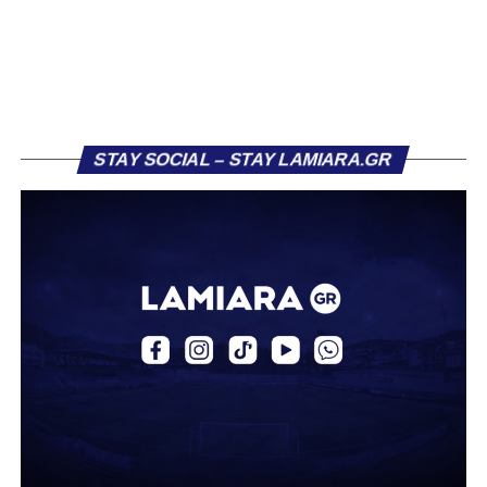
διαφορετική, καθώς ο 23χρονος αμυντικός επέλεξε τελικά
τον Σαρωνικό Αναβύσσου, όπου θα συναντήσει ξανά τον
πρώην συμπαίκτη του στον ΠΑΣ Λαμία, Χρυσόστομο
Στάγκο.
Η ανακοίνωση για τον Βασίλη Τρούμπουλο
STAY SOCIAL – STAY LAMIARA.GR
«Ο Α.Ο. Σαρωνικός Αναβύσσου ανακοινώνει την
απόκτηση του ποδοσφαιριστή Βασίλη Τρούμπουλου.
Ο Βασίλης, ο οποίος είναι 23 χρονών (γεννημένος το
2003), αγωνίζεται ως στόπερ και αμυντικός μέσος και την
περσινή σεζόν πραγματοποίησε γεμάτη χρονιά στη Γ’
Εθνική με τα χρώματα του ΠΑΣ Λαμία.
Στο παρελθόν αγωνίστηκε στην ΑΕΚ Β’, με την οποία
κατέγραψε 10 συμμετοχές στη Super League 2, καθώς
επίσης σε Εθνικό και Ζάκυνθο. Ξεκίνησε την καριέρα του
από τα τμήματα υποδομής του ΠΑΣ Λαμία, φτάνοντας
μέχρι την πρώτη ομάδα, με την οποία πραγματοποίησε