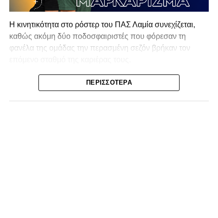
Η κινητικότητα στο ρόστερ του ΠΑΣ Λαμία συνεχίζεται,
καθώς ακόμη δύο ποδοσφαιριστές που φόρεσαν τη
φανέλα της ομάδας την περασμένη σεζόν βρήκαν τον
επόμενο σταθμό της καριέρας τους.
Ο λόγος για τον Βασίλη Τρούμπουλο και τον Χρυσόστομο
ΠΕΡΙΣΣΌΤΕΡΑ
Στάγκο, οι οποίοι θα συνεχίσουν μαζί την ποδοσφαιρική
τους πορεία στον Σαρωνικό Αναβύσσου, με τον σύλλογο
να ανακοινώνει επίσημα την απόκτησή τους.
Ιδιαίτερο ενδιαφέρον παρουσιάζει η περίπτωση του
Βασίλη Τρούμπουλου, ο οποίος βρέθηκε στο στόχαστρο
αρκετών ομάδων το φετινό καλοκαίρι. Ανάμεσα στους
συλλόγους που ενδιαφέρθηκαν έντονα για την απόκτησή
του ήταν η Κόρινθος και ο Ιωνικός, με την ομάδα της
Κορίνθου να εμφανίζεται για μεγάλο χρονικό διάστημα ως
το φαβορί για την υπογραφή του. Ωστόσο, η εξέλιξη ήταν