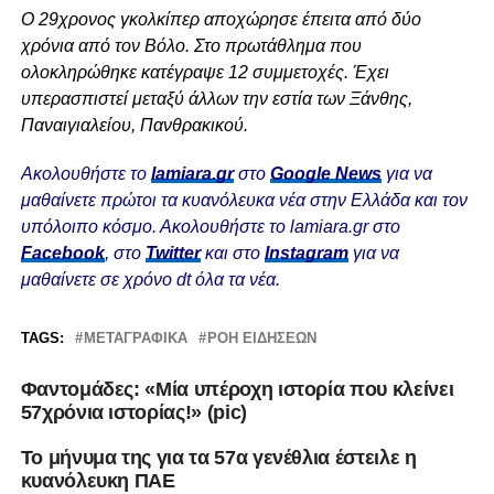
Ο 29χρονος γκολκίπερ αποχώρησε έπειτα από δύο
χρόνια από τον Βόλο. Στο πρωτάθλημα που
ολοκληρώθηκε κατέγραψε 12 συμμετοχές. Έχει
υπερασπιστεί μεταξύ άλλων την εστία των Ξάνθης,
Παναιγιαλείου, Πανθρακικού.
Ακολουθήστε το
lamiara.gr
στο
Google News
για να
μαθαίνετε πρώτοι τα κυανόλευκα νέα στην Ελλάδα και τον
υπόλοιπο κόσμο. Ακολουθήστε το lamiara.gr στο
Facebook
, στο
Twitter
και στο
Instagram
για να
μαθαίνετε σε χρόνο dt όλα τα νέα.
TAGS:
ΜΕΤΑΓΡΑΦΙΚΆ
ΡΟΉ ΕΙΔΉΣΕΩΝ
Φαντομάδες: «Μία υπέροχη ιστορία που κλείνει
57χρόνια ιστορίας!» (pic)
Το μήνυμα της για τα 57α γενέθλια έστειλε η
κυανόλευκη ΠΑΕ