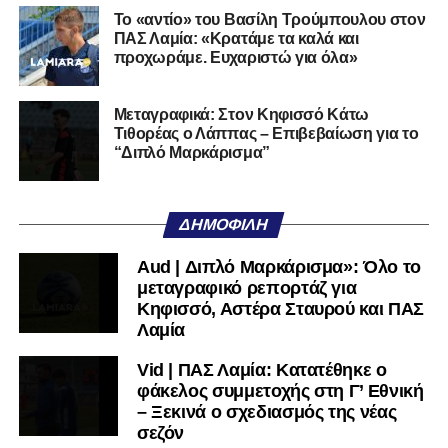
Cilento και Castrovillari, έχοντας ξεκινήσει την
Το «αντίο» του Βασίλη Τρούμπουλου στον
ποδοσφαιρική του διαδρομή από τον Απόλλωνα Σμύρνης.
ΠΑΣ Λαμία: «Κρατάμε τα καλά και
προχωράμε. Ευχαριστώ για όλα»
Τον καλωσορίζουμε στην οικογένεια του Σαρωνικού και
του ευχόμαστε υγεία και επιτυχίες.»
Μεταγραφικά: Στον Κηφισσό Κάτω
Τιθορέας ο Λάππας – Επιβεβαίωση για το
Ακολουθήστε το
lamiara.gr
στο
Google News
για να
“Διπλό Μαρκάρισμα”
μαθαίνετε πρώτοι τα κυανόλευκα νέα στην Ελλάδα και τον
υπόλοιπο κόσμο. Ακολουθήστε το lamiara.gr στο
Facebook
, στο
Twitter
και στο
Instagram
για να
ΔΗΜΟΦΙΛΉ
μαθαίνετε σε χρόνο dt όλα τα νέα.
Aud | Διπλό Μαρκάρισμα»: Όλο το
μεταγραφικό ρεπορτάζ για
Κηφισσό, Αστέρα Σταυρού και ΠΑΣ
Λαμία
Vid | ΠΑΣ Λαμία: Κατατέθηκε ο
φάκελος συμμετοχής στη Γ’ Εθνική
– Ξεκινά ο σχεδιασμός της νέας
σεζόν