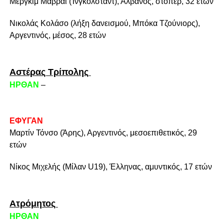
Μεργκίμ Μαβράι (Ίνγκολσταντ), Αλβανός, στόπερ, 32 ετών
Νικολάς Κολάσο (λήξη δανεισμού, Μπόκα Τζούνιορς),
Αργεντινός, μέσος, 28 ετών
Αστέρας Τρίπολης
ΗΡΘΑΝ
–
ΕΦΥΓΑΝ
Μαρτίν Τόνσο (Άρης), Αργεντινός, μεσοεπιθετικός, 29
ετών
Νίκος Μιχελής (Μίλαν U19), Έλληνας, αμυντικός, 17 ετών
Ατρόμητος
ΗΡΘΑΝ