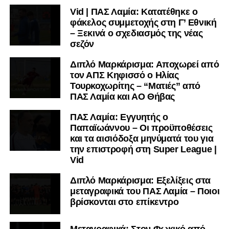
Vid | ΠΑΣ Λαμία: Κατατέθηκε ο
φάκελος συμμετοχής στη Γ’ Εθνική
– Ξεκινά ο σχεδιασμός της νέας
σεζόν
Διπλό Μαρκάρισμα: Αποχωρεί από
τον ΑΠΣ Κηφισσό ο Ηλίας
Τουρκοχωρίτης – “Ματιές” από
ΠΑΣ Λαμία και ΑΟ Θήβας
ΠΑΣ Λαμία: Εγγυητής ο
Παπαϊωάννου – Οι προϋποθέσεις
και τα αισιόδοξα μηνύματά του για
την επιστροφή στη Super League |
Vid
Διπλό Μαρκάρισμα: Εξελίξεις στα
μεταγραφικά του ΠΑΣ Λαμία – Ποιοι
βρίσκονται στο επίκεντρο
Μεταγραφικά: Στον Φωκικό από