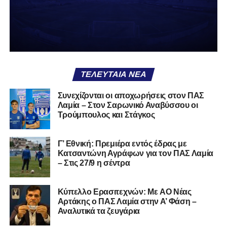
Καλωσήρθες, Βασίλη».
Ακολουθήστε το
lamiara.gr
στο
Google News
για να
μαθαίνετε πρώτοι τα κυανόλευκα νέα στην Ελλάδα και τον
υπόλοιπο κόσμο. Ακολουθήστε το lamiara.gr στο
Facebook
, στο
Twitter
και στο
Instagram
για να
ΤΕΛΕΥΤΑΊΑ ΝΈΑ
μαθαίνετε σε χρόνο dt όλα τα νέα.
Συνεχίζονται οι αποχωρήσεις στον ΠΑΣ
Λαμία – Στον Σαρωνικό Αναβύσσου οι
Τρούμπουλος και Στάγκος
Γ’ Εθνική: Πρεμιέρα εντός έδρας με
Κατσαντώνη Αγράφων για τον ΠΑΣ Λαμία
– Στις 27/9 η σέντρα
Kύπελλο Ερασιτεχνών: Με AO Nέας
Αρτάκης ο ΠΑΣ Λαμία στην Α’ Φάση –
Αναλυτικά τα ζευγάρια