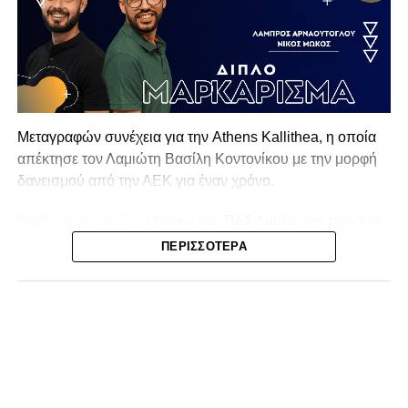
Μεταγραφών συνέχεια για την Athens Kallithea, η οποία
απέκτησε τον Λαμιώτη Βασίλη Κοντονίκου με την μορφή
δανεισμού από την ΑΕΚ για έναν χρόνο.
Ο 20χρονος πρώην εξτρεμ του
ΠΑΣ Λαμία,
την περσινή
σεζόν στην Superbet League 2 είχε απολογισμό 20
ΠΕΡΙΣΣΌΤΕΡΑ
συμμετοχές, δύο γκολ και ισάριθμες ασίστ με τον ΠΑΣ
Γιάννινα. Στο παρελθόν έχει αγωνιστεί σε Λαμία (10
συμμετοχές, ένα γκολ) και ΑΕΚ Β (12 συμμετοχές, τρία
γκολ και δύο ασίστ).
Η ανακοίνωση της ΠΑΕ:
«Η Athens Kallithea FC ανακοινώνει την απόκτηση του