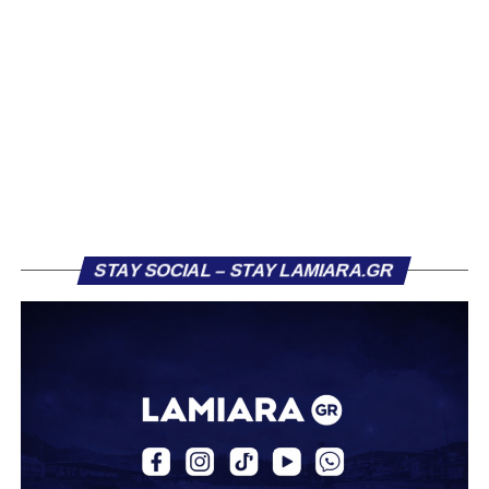
εξτρέμ Βασίλη Κοντονίκου, 20 ετών, με τη μορφή
δανεισμού από την ΑΕΚ.
Γεννημένος στη Λαμία, ο Κοντονίκος αναδείχθηκε από την
ακαδημία του ΠΑΣ Λαμία και πραγματοποίησε το
ντεμπούτο του με την πρώτη ομάδα τη σεζόν 2023/24.
Στους τελευταίους τρεις μήνες της αγωνιστικής περιόδου
κατέγραψε οκτώ συμμετοχές, πετυχαίνοντας ένα γκολ,
επίδοση που του χάρισε τη μεταγραφή του στην ΑΕΚ τον
Ιούλιο 2024.
STAY SOCIAL – STAY LAMIARA.GR
Στην πρώτη του σεζόν στην ΑΕΚ, σημείωσε τρία γκολ
και μοίρασε δύο ασίστ σε 12 συμμετοχές με την ΑΕΚ Β.
Την περασμένη αγωνιστική περίοδο αγωνίστηκε ως
δανεικός στον ΠΑΣ Γιάννινα, όπου απέκτησε πολύτιμες
εμπειρίες, καταγράφοντας δύο γκολ και δύο ασίστ σε
20 αγώνες. Σε διεθνές επίπεδο, ο Κοντονίκος φόρεσε τη
φανέλα της Εθνικής Ελλάδας Κ19, μετρώντας 10
συμμετοχές και δύο γκολ.