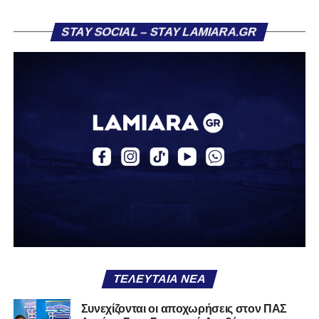
Η ανακοίνωση για τον Βασίλη Τρούμπουλο
STAY SOCIAL – STAY LAMIARA.GR
«Ο Α.Ο. Σαρωνικός Αναβύσσου ανακοινώνει την
απόκτηση του ποδοσφαιριστή Βασίλη Τρούμπουλου.
Ο Βασίλης, ο οποίος είναι 23 χρονών (γεννημένος το
2003), αγωνίζεται ως στόπερ και αμυντικός μέσος και την
περσινή σεζόν πραγματοποίησε γεμάτη χρονιά στη Γ’
Εθνική με τα χρώματα του ΠΑΣ Λαμία.
Στο παρελθόν αγωνίστηκε στην ΑΕΚ Β’, με την οποία
κατέγραψε 10 συμμετοχές στη Super League 2, καθώς
επίσης σε Εθνικό και Ζάκυνθο. Ξεκίνησε την καριέρα του
από τα τμήματα υποδομής του ΠΑΣ Λαμία, φτάνοντας
μέχρι την πρώτη ομάδα, με την οποία πραγματοποίησε
συμμετοχή στη Super League απέναντι στον Παναιτωλικό
στις 26 Σεπτεμβρίου 2021.
ΤΕΛΕΥΤΑΊΑ ΝΈΑ
Καλωσορίζουμε τον Βασίλη στην οικογένεια του
Συνεχίζονται οι αποχωρήσεις στον ΠΑΣ