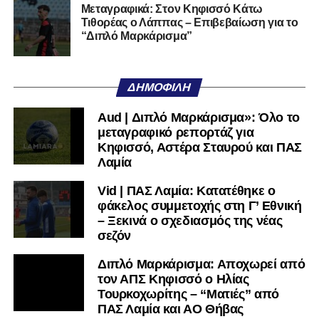
Μεταγραφικά: Στον Κηφισσό Κάτω
Τιθορέας ο Λάππας – Επιβεβαίωση για το
Ακολουθήστε το
lamiara.gr
στο
Google News
για να
“Διπλό Μαρκάρισμα”
μαθαίνετε πρώτοι τα κυανόλευκα νέα στην Ελλάδα και τον
υπόλοιπο κόσμο. Ακολουθήστε το lamiara.gr στο
Facebook
, στο
Twitter
και στο
Instagram
για να
ΔΗΜΟΦΙΛΉ
μαθαίνετε σε χρόνο dt όλα τα νέα.
Aud | Διπλό Μαρκάρισμα»: Όλο το
μεταγραφικό ρεπορτάζ για
Κηφισσό, Αστέρα Σταυρού και ΠΑΣ
Λαμία
Vid | ΠΑΣ Λαμία: Κατατέθηκε ο
φάκελος συμμετοχής στη Γ’ Εθνική
– Ξεκινά ο σχεδιασμός της νέας
σεζόν
Διπλό Μαρκάρισμα: Αποχωρεί από
τον ΑΠΣ Κηφισσό ο Ηλίας
Τουρκοχωρίτης – “Ματιές” από
ΠΑΣ Λαμία και ΑΟ Θήβας