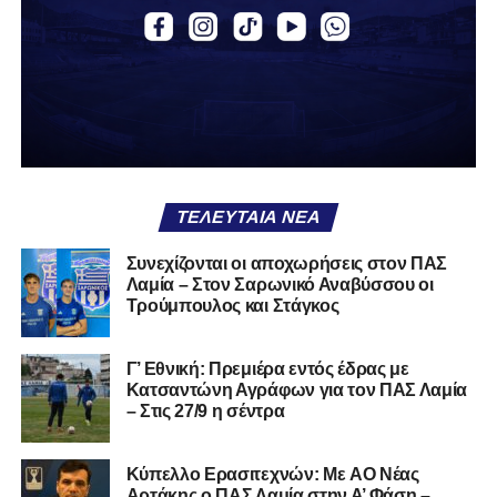
το κρατάς στη ντουλάπα, τσαλακωμένο, χωρίς να ξέρεις
αν πρέπει να το φορέσεις ξανά ή να το χαρίσεις. Η Λαμία
δείχνει να μην ξέρει τι θέλει να είναι. Και αυτό είναι πάντα
χειρότερο από το να ξέρεις ότι είσαι μικρός.
Το πιο ανησυχητικό δεν είναι η κατηγορία, είναι ότι
φίλαθλοι και περίγυρος, αντί για παράγοντες
σταθερότητας, γίνονται πολλαπλασιαστές αμφιβολίας.
ΤΕΛΕΥΤΑΊΑ ΝΈΑ
Ασχολούνται περισσότερο με τις «χάρες» των άλλων
παρά με τις δικές τους αδυναμίες. Σαν να ψάχνεις
Συνεχίζονται οι αποχωρήσεις στον ΠΑΣ
στον διπλανό το γιατί δεν βρέχει, ενώ κρατάς
Λαμία – Στον Σαρωνικό Αναβύσσου οι
ομπρέλα μέσα στο σαλόνι.
Τρούμπουλος και Στάγκος
Μια
ομάδα
με
brand
, με
ιστορική διαδρομή
, με
Γ’ Εθνική: Πρεμιέρα εντός έδρας με
εμπειρία
ανώτερων επιπέδων,
δεν μπορεί να εκπέμπει
Κατσαντώνη Αγράφων για τον ΠΑΣ Λαμία
εικόνα ομάδας-θύματος.
Δεν γίνεται να μιλά για «κέντρα
– Στις 27/9 η σέντρα
αποφάσεων» και «επιρροές» και «αδικίες».
Αυτά είναι
ομολογίες μειονεξίας. Και οι μεγάλες ομάδες δεν
Kύπελλο Ερασιτεχνών: Με AO Nέας
ομολογούν μειονεξία. Τη διορθώνουν.
Βέβαια αυτό
Αρτάκης ο ΠΑΣ Λαμία στην Α’ Φάση –