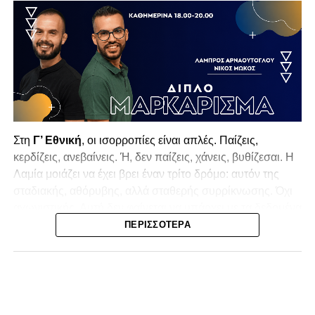
Στη
Γ’ Εθνική
, οι ισορροπίες είναι απλές. Παίζεις,
κερδίζεις, ανεβαίνεις. Ή, δεν παίζεις, χάνεις, βυθίζεσαι. Η
Λαμία
μοιάζει να έχει βρει έναν τρίτο δρόμο: αυτόν της
σταδιακής, αθόρυβης, αλλά σταθερής συρρίκνωσης. Όχι
αγωνιστικής. Αυτή δεν φαίνεται να υπάρχει με τα δεδομένα
της κατηγορίας. Της συρρίκνωσης της ίδιας της
ΠΕΡΙΣΣΌΤΕΡΑ
υπόστασής της.
Γράφει ο Νίκος Μώκος
Για μια ομάδα που πέρασε μια σχεδόν δεκαετία στα