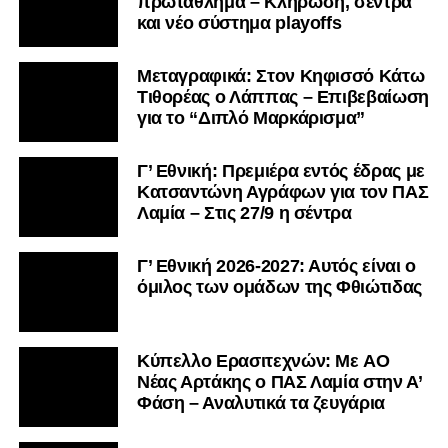
πρωτάθλημα – Κλήρωση, σέντρα
και νέο σύστημα playoffs
Μεταγραφικά: Στον Κηφισσό Κάτω
Τιθορέας ο Λάππας – Επιβεβαίωση
για το “Διπλό Μαρκάρισμα”
Γ’ Εθνική: Πρεμιέρα εντός έδρας με
Κατσαντώνη Αγράφων για τον ΠΑΣ
Λαμία – Στις 27/9 η σέντρα
Γ’ Εθνική 2026-2027: Αυτός είναι ο
όμιλος των ομάδων της Φθιώτιδας
Kύπελλο Ερασιτεχνών: Με AO
Nέας Αρτάκης ο ΠΑΣ Λαμία στην Α’
Φάση – Αναλυτικά τα ζευγάρια