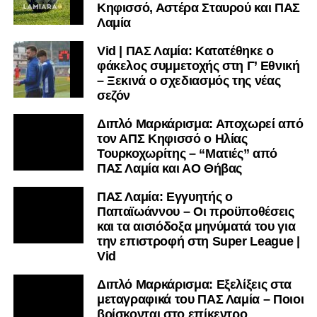
Κηφισσό, Αστέρα Σταυρού και ΠΑΣ
υπόλοιπο κόσμο. Ακολουθήστε το lamiara.gr στο
Λαμία
Facebook
, στο
Twitter
και στο
Instagram
για να
Vid | ΠΑΣ Λαμία: Κατατέθηκε ο
μαθαίνετε σε χρόνο dt όλα τα νέα.
φάκελος συμμετοχής στη Γ’ Εθνική
– Ξεκινά ο σχεδιασμός της νέας
σεζόν
Διπλό Μαρκάρισμα: Αποχωρεί από
τον ΑΠΣ Κηφισσό ο Ηλίας
Τουρκοχωρίτης – “Ματιές” από
ΠΑΣ Λαμία και ΑΟ Θήβας
ΠΑΣ Λαμία: Εγγυητής ο
Παπαϊωάννου – Οι προϋποθέσεις
και τα αισιόδοξα μηνύματά του για
την επιστροφή στη Super League |
Vid
Διπλό Μαρκάρισμα: Εξελίξεις στα
μεταγραφικά του ΠΑΣ Λαμία – Ποιοι
βρίσκονται στο επίκεντρο