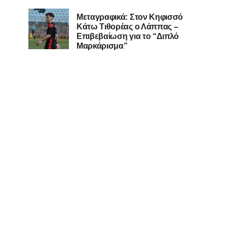
Μεταγραφικά: Στον Κηφισσό
Κάτω Τιθορέας ο Λάππας –
Επιβεβαίωση για το “Διπλό
Μαρκάρισμα”