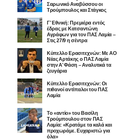
Σαρωνικό Αναβύσσου οι
Τρούμπουλος και Στάγκος
Γ’ Εθνική: Πρεμιέρα εντός
έδρας με Κατσαντώνη
Αγράφων για τον ΠΑΣ Λαμία –
Στις 27/9 η σέντρα
Kύπελλο Ερασιτεχνών: Με AO
Nέας Αρτάκης ο ΠΑΣ Λαμία
στην Α’ Φάση – Αναλυτικά τα
ζευγάρια
Κύπελλο Ερασιτεχνών: Οι
πιθανοί αντίπαλοι του ΠΑΣ
Λαμία
Το «αντίο» του Βασίλη
Τρούμπουλου στον ΠΑΣ
Λαμία: «Κρατάμε τα καλά και
προχωράμε. Ευχαριστώ για
όλα»