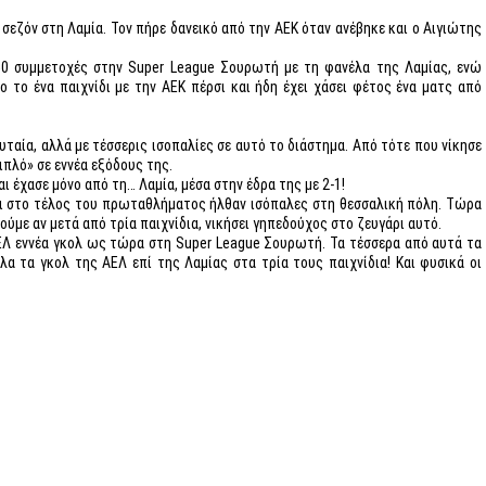
εζόν στη Λαμία. Τον πήρε δανεικό από την ΑΕΚ όταν ανέβηκε και ο Αιγιώτης
50 συμμετοχές στην Super League Σουρωτή με τη φανέλα της Λαμίας, ενώ
ο το ένα παιχνίδι με την ΑΕΚ πέρσι και ήδη έχει χάσει φέτος ένα ματς από
ευταία, αλλά με τέσσερις ισοπαλίες σε αυτό το διάστημα. Από τότε που νίκησε
ιπλό» σε εννέα εξόδους της.
 έχασε μόνο από τη… Λαμία, μέσα στην έδρα της με 2-1!
αι στο τέλος του πρωταθλήματος ήλθαν ισόπαλες στη θεσσαλική πόλη. Τώρα
ούμε αν μετά από τρία παιχνίδια, νικήσει γηπεδούχος στο ζευγάρι αυτό.
ΑΕΛ εννέα γκολ ως τώρα στη Super League Σουρωτή. Τα τέσσερα από αυτά τα
λα τα γκολ της ΑΕΛ επί της Λαμίας στα τρία τους παιχνίδια! Και φυσικά οι