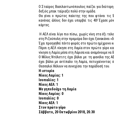
Ο Σταύρος Βασιλαντωνόπουλος παίζει για δεύτερη σ
δεξιός μπακ ταίριαξε πολύ στην ομάδα.
Θα γίνει ο πρώτος παίκτης της που φτάνει τις 
κανένας άλλος δεν έχει υπερβεί τις 40! Έχασε μόν
κάρτες.
Η ΑΕΛ είναι λίγο πιο πίσω, χωρίς νίκη στα έξι τελ
στη Ριζούπολη στην πρεμιέρα δεν έχει ξανακάνει «δ
Έχει προηγηθεί πέντε φορές στο πρώτο ημίχρονο και
Πέρσι η ΑΕΛ νίκησε στη Λαμία στον πρώτο γύρο κ
νίκησε η Λαμία μέσα στη Λάρισα και αναμένουμε να δ
Ο Μίλος Ντέλετιτς έχει βάλει με τη φανέλα της 
έχει βάλει με αντίπαλο τη Λαμία, πετυχαίνοντας ό
Θεσσαλοί θέλουν να συνεχίσει την παράδοσή του.
Η ιστορία
Νίκες Λαμίας: 1
Ισοπαλίες: 1
Νίκες ΑΕΛ: 1
Με γηπεδούχο τη Λαμία
Νίκες Λαμίας: 0
Ισοπαλίες: 0
Νίκες ΑΕΛ: 1
Στον πρώτο γύρο
Σάββατο, 20 Οκτωβρίου 2018, 20.30