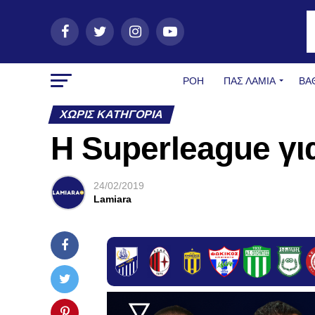
ΡΟΗ
ΠΑΣ ΛΑΜΊΑ
ΒΑ
ΧΩΡΊΣ ΚΑΤΗΓΟΡΊΑ
Η Superleague γι
24/02/2019
Lamiara