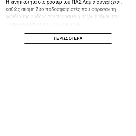
Η κινητικότητα στο ρόστερ του ΠΑΣ Λαμία συνεχίζεται,
καθώς ακόμη δύο ποδοσφαιριστές που φόρεσαν τη
φανέλα της ομάδας την περασμένη σεζόν βρήκαν τον
επόμενο σταθμό της καριέρας τους.
Ο λόγος για τον Βασίλη Τρούμπουλο και τον Χρυσόστομο
ΠΕΡΙΣΣΌΤΕΡΑ
Στάγκο, οι οποίοι θα συνεχίσουν μαζί την ποδοσφαιρική
τους πορεία στον Σαρωνικό Αναβύσσου, με τον σύλλογο
να ανακοινώνει επίσημα την απόκτησή τους.
Ιδιαίτερο ενδιαφέρον παρουσιάζει η περίπτωση του
Βασίλη Τρούμπουλου, ο οποίος βρέθηκε στο στόχαστρο
αρκετών ομάδων το φετινό καλοκαίρι. Ανάμεσα στους
συλλόγους που ενδιαφέρθηκαν έντονα για την απόκτησή
του ήταν η Κόρινθος και ο Ιωνικός, με την ομάδα της
Κορίνθου να εμφανίζεται για μεγάλο χρονικό διάστημα ως
το φαβορί για την υπογραφή του. Ωστόσο, η εξέλιξη ήταν
διαφορετική, καθώς ο 23χρονος αμυντικός επέλεξε τελικά
τον Σαρωνικό Αναβύσσου, όπου θα συναντήσει ξανά τον