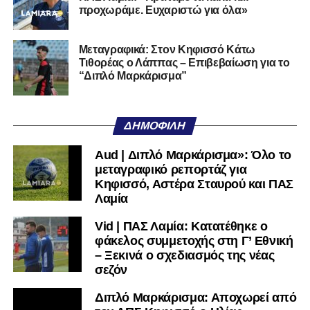
προχωράμε. Ευχαριστώ για όλα»
Τον καλωσορίζουμε στην οικογένεια του Σαρωνικού και
του ευχόμαστε υγεία και επιτυχίες.»
Μεταγραφικά: Στον Κηφισσό Κάτω
Τιθορέας ο Λάππας – Επιβεβαίωση για το
Ακολουθήστε το
lamiara.gr
στο
Google News
για να
“Διπλό Μαρκάρισμα”
μαθαίνετε πρώτοι τα κυανόλευκα νέα στην Ελλάδα και τον
υπόλοιπο κόσμο. Ακολουθήστε το lamiara.gr στο
Facebook
, στο
Twitter
και στο
Instagram
για να
ΔΗΜΟΦΙΛΉ
μαθαίνετε σε χρόνο dt όλα τα νέα.
Aud | Διπλό Μαρκάρισμα»: Όλο το
μεταγραφικό ρεπορτάζ για
Κηφισσό, Αστέρα Σταυρού και ΠΑΣ
Λαμία
Vid | ΠΑΣ Λαμία: Κατατέθηκε ο
φάκελος συμμετοχής στη Γ’ Εθνική
– Ξεκινά ο σχεδιασμός της νέας
σεζόν
Διπλό Μαρκάρισμα: Αποχωρεί από