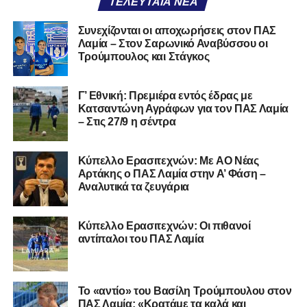
ΤΕΛΕΥΤΑΊΑ ΝΈΑ
Καλωσορίζουμε τον Βασίλη στην οικογένεια του
Συνεχίζονται οι αποχωρήσεις στον ΠΑΣ
Λαμία – Στον Σαρωνικό Αναβύσσου οι
Σαρωνικού και του ευχόμαστε υγεία και πολλές
Τρούμπουλος και Στάγκος
επιτυχίες.»
Γ’ Εθνική: Πρεμιέρα εντός έδρας με
Κατσαντώνη Αγράφων για τον ΠΑΣ Λαμία
– Στις 27/9 η σέντρα
Η ανακοίνωση για τον Χρυσόστομο Στάγκο
«Ο Α.Ο. Σαρωνικός Αναβύσσου ανακοινώνει την
Kύπελλο Ερασιτεχνών: Με AO Nέας
απόκτηση του τερματοφύλακα Χρυσόστομου Στάγκου.
Αρτάκης ο ΠΑΣ Λαμία στην Α’ Φάση –
Αναλυτικά τα ζευγάρια
Ο 24χρονος τερματοφύλακας (γεννημένος στις
27/06/2002) προέρχεται επίσης από μία γεμάτη χρονιά
Κύπελλο Ερασιτεχνών: Οι πιθανοί
στη Γ’ Εθνική με τον ΠΑΣ Λαμία. Στο παρελθόν
αντίπαλοι του ΠΑΣ Λαμία
αγωνίστηκε στον Λεβαδειακό, ενώ πέρασε και από ομάδες
της Serie D στην Ιταλία, όπως οι Nocerina, S. Maria
Cilento και Castrovillari, έχοντας ξεκινήσει την
Το «αντίο» του Βασίλη Τρούμπουλου στον
ποδοσφαιρική του διαδρομή από τον Απόλλωνα Σμύρνης.
ΠΑΣ Λαμία: «Κρατάμε τα καλά και