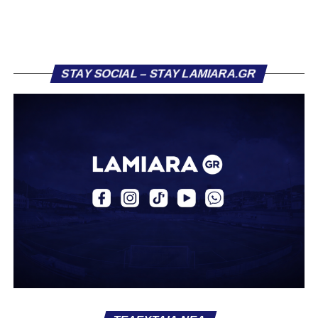
πρώην συμπαίκτη του στον ΠΑΣ Λαμία, Χρυσόστομο
Στάγκο.
Η ανακοίνωση για τον Βασίλη Τρούμπουλο
STAY SOCIAL – STAY LAMIARA.GR
«Ο Α.Ο. Σαρωνικός Αναβύσσου ανακοινώνει την
απόκτηση του ποδοσφαιριστή Βασίλη Τρούμπουλου.
Ο Βασίλης, ο οποίος είναι 23 χρονών (γεννημένος το
2003), αγωνίζεται ως στόπερ και αμυντικός μέσος και την
περσινή σεζόν πραγματοποίησε γεμάτη χρονιά στη Γ’
Εθνική με τα χρώματα του ΠΑΣ Λαμία.
Στο παρελθόν αγωνίστηκε στην ΑΕΚ Β’, με την οποία
κατέγραψε 10 συμμετοχές στη Super League 2, καθώς
επίσης σε Εθνικό και Ζάκυνθο. Ξεκίνησε την καριέρα του
από τα τμήματα υποδομής του ΠΑΣ Λαμία, φτάνοντας
μέχρι την πρώτη ομάδα, με την οποία πραγματοποίησε
συμμετοχή στη Super League απέναντι στον Παναιτωλικό
στις 26 Σεπτεμβρίου 2021.