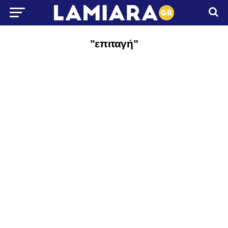
"επιταγή"