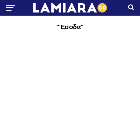
"Έσοδα"