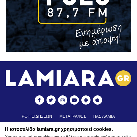
ΡΟΗ ΕΙΔΗΣΕΩΝ
ΜΕΤΑΓΡΑΦΕΣ
ΠΑΣ ΛΑΜΙΑ
ΒΑΘΜΟΛΟΓΙΑ
ΑΠΟΤΕΛΕΣΜΑΤΑ ▼
ΑΚΑΔΗΜΙΕΣ
Η ιστοσελίδα lamiara.gr χρησιμοποιεί cookies.
ΒΑΘΜΟΛΟΓΙΑ ΑΚΑΔΗΜΙΩΝ
ΚΥΠΕΛΛΟ
Χρησιμοποιούμε cookies για τη βέλτιστη εμπειρία χρήσης του site.