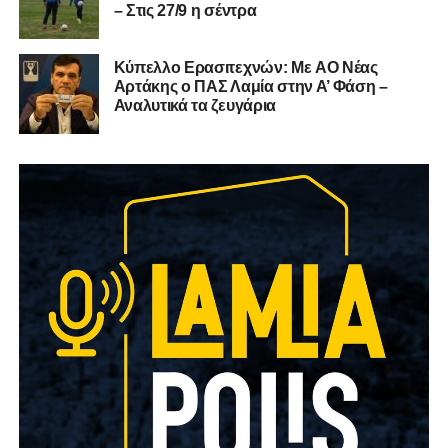
– Στις 27/9 η σέντρα
Kύπελλο Ερασιτεχνών: Με AO Nέας
Αρτάκης ο ΠΑΣ Λαμία στην Α’ Φάση –
Αναλυτικά τα ζευγάρια