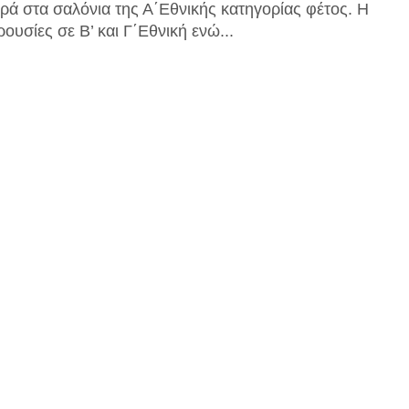
ορά στα σαλόνια της Α΄Εθνικής κατηγορίας φέτος. Η
ουσίες σε Β’ και Γ΄Εθνική ενώ...