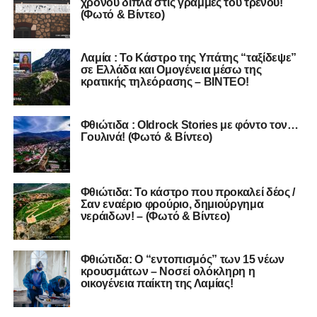
χρόνου δίπλα στις γραμμές του τρένου!
(Φωτό & Βίντεο)
Λαμία : Το Κάστρο της Υπάτης “ταξίδεψε”
σε Ελλάδα και Ομογένεια μέσω της
κρατικής τηλεόρασης – ΒΙΝΤΕΟ!
Φθιώτιδα : Oldrock Stories με φόντο τον…
Γουλινά! (Φωτό & Βίντεο)
Φθιώτιδα: To κάστρο που προκαλεί δέος /
Σαν εναέριο φρούριο, δημιούργημα
νεράιδων! – (Φωτό & Βίντεο)
Φθιώτιδα: Ο “εντοπισμός” των 15 νέων
κρουσμάτων – Νοσεί ολόκληρη η
οικογένεια παίκτη της Λαμίας!