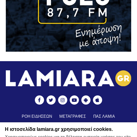
ΡΟΗ ΕΙΔΗΣΕΩΝ
ΜΕΤΑΓΡΑΦΕΣ
ΠΑΣ ΛΑΜΙΑ
ΒΑΘΜΟΛΟΓΙΑ
ΑΠΟΤΕΛΕΣΜΑΤΑ ▼
ΑΚΑΔΗΜΙΕΣ
Η ιστοσελίδα lamiara.gr χρησιμοποιεί cookies.
ΒΑΘΜΟΛΟΓΙΑ ΑΚΑΔΗΜΙΩΝ
ΚΥΠΕΛΛΟ
Χρησιμοποιούμε cookies για τη βέλτιστη εμπειρία χρήσης του site.