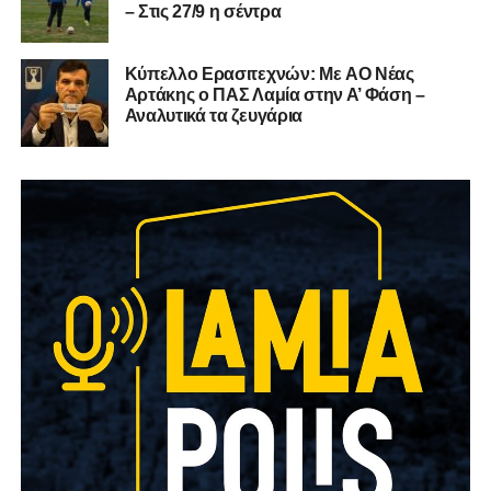
– Στις 27/9 η σέντρα
Kύπελλο Ερασιτεχνών: Με AO Nέας
Αρτάκης ο ΠΑΣ Λαμία στην Α’ Φάση –
Αναλυτικά τα ζευγάρια