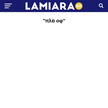
"πλέι οφ"