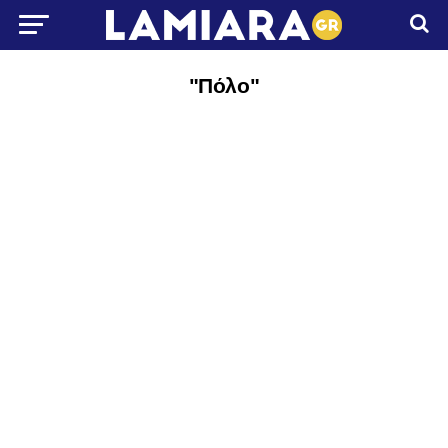
"Πόλο"