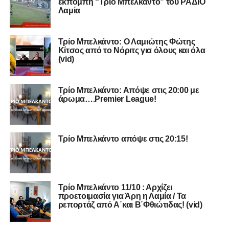
εκπομπή “Τρίο Μπελκάντο” του ΡΑΔΙΟ
Λαμία
Τρίο Μπελκάντο: Ο Λαμιώτης Φώτης
Κίτσος από το Νόριτς για όλους και όλα
(vid)
Τρίο Μπελκάντο: Απόψε στις 20:00 με
άρωμα….Premier League!
Τρίο Μπελκάντο απόψε στις 20:15!
Τρίο Μπελκάντο 11/10 : Αρχίζει
προετοιμασία για Άρη η Λαμία / Τα
ρεπορτάζ από Α΄και Β΄Φθιώτιδας! (vid)