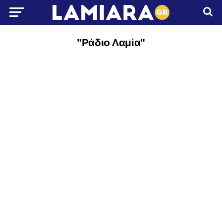
"Ράδιο Λαμία"