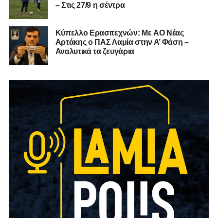
– Στις 27/9 η σέντρα
Kύπελλο Ερασιτεχνών: Με AO Nέας
Αρτάκης ο ΠΑΣ Λαμία στην Α’ Φάση –
Αναλυτικά τα ζευγάρια