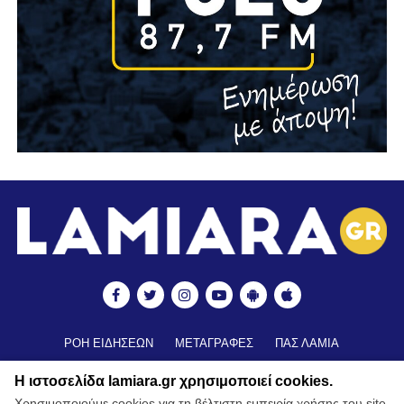
ΡΟΗ ΕΙΔΗΣΕΩΝ
ΜΕΤΑΓΡΑΦΕΣ
ΠΑΣ ΛΑΜΙΑ
ΒΑΘΜΟΛΟΓΙΑ
ΑΠΟΤΕΛΕΣΜΑΤΑ ▼
ΑΚΑΔΗΜΙΕΣ
Η ιστοσελίδα lamiara.gr χρησιμοποιεί cookies.
ΒΑΘΜΟΛΟΓΙΑ ΑΚΑΔΗΜΙΩΝ
ΚΥΠΕΛΛΟ
Χρησιμοποιούμε cookies για τη βέλτιστη εμπειρία χρήσης του site.