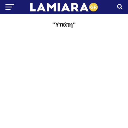
"Υπάτη"